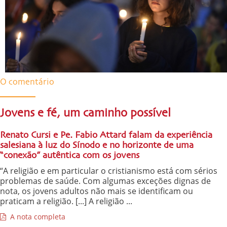
O comentário
Jovens e fé, um caminho possível
Renato Cursi e Pe. Fabio Attard falam da experiência
salesiana à luz do Sínodo e no horizonte de uma
“conexão” autêntica com os jovens
“A religião e em particular o cristianismo está com sérios
problemas de saúde. Com algumas exceções dignas de
nota, os jovens adultos não mais se identificam ou
praticam a religião. [...] A religião ...
A nota completa