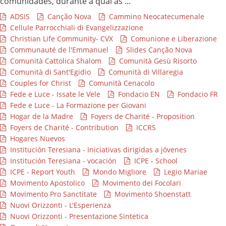
comunidades, durante a qual as ...
ADSIS
Canção Nova
Cammino Neocatecumenale
Cellule Parrocchiali di Evangelizzazione
Christian Life Community- CVX
Comunione e Liberazione
Communauté de l'Emmanuel
Slides Canção Nova
Comunità Cattolica Shalom
Comunità Gesù Risorto
Comunità di Sant'Egidio
Comunità di Villaregia
Couples for Christ
Comunità Cenacolo
Fede e Luce - Issate le Vele
Fondacio EN
Fondacio FR
Fede e Luce - La Formazione per Giovani
Hogar de la Madre
Foyers de Charité - Proposition
Foyers de Charité - Contribution
ICCRS
Hogares Nuevos
Institución Teresiana - Iniciativas dirigidas a jóvenes
Institución Teresiana - vocación
ICPE - School
ICPE - Report Youth
Mondo Migliore
Legio Mariae
Movimento Apostolico
Movimento dei Focolari
Movimento Pro Sanctitate
Movimento Shoenstatt
Nuovi Orizzonti - L'Esperienza
Nuovi Orizzonti - Presentazione Sintetica