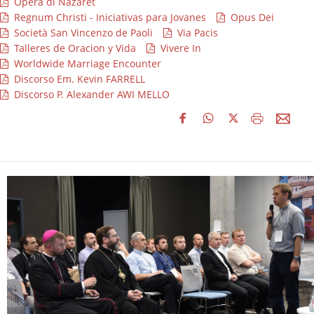
Opera di Nazaret
Regnum Christi - Iniciativas para Jovanes
Opus Dei
Società San Vincenzo de Paoli
Via Pacis
Talleres de Oracion y Vida
Vivere In
Worldwide Marriage Encounter
Discorso Em. Kevin FARRELL
Discorso P. Alexander AWI MELLO