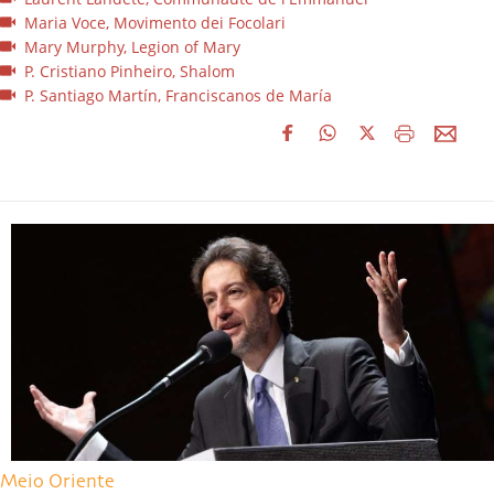
Maria Voce, Movimento dei Focolari
Mary Murphy, Legion of Mary
P. Cristiano Pinheiro, Shalom
P. Santiago Martín, Franciscanos de María
Meio Oriente