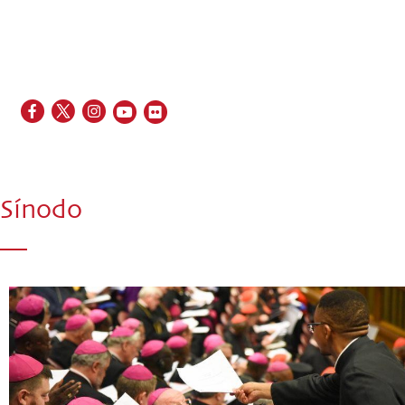
EN
FR
ES
IT
PT
Sínodo