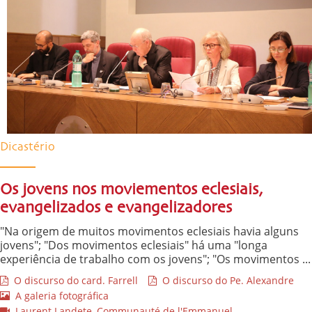
Dicastério
Os jovens nos moviementos eclesiais,
evangelizados e evangelizadores
"Na origem de muitos movimentos eclesiais havia alguns
jovens"; "Dos movimentos eclesiais" há uma "longa
experiência de trabalho com os jovens"; "Os movimentos ...
O discurso do card. Farrell
O discurso do Pe. Alexandre
A galeria fotográfica
Laurent Landete, Communauté de l'Emmanuel