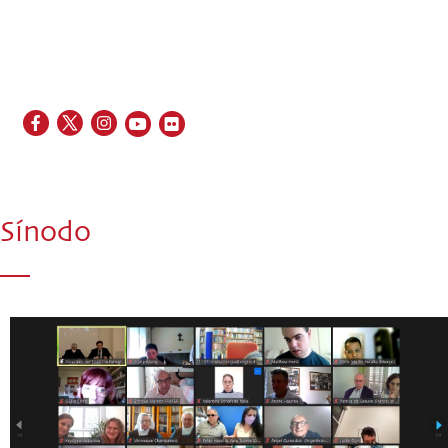
EN
FR
ES
IT
PT
Sínodo