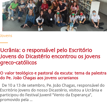
Jovens
Ucrânia: o responsável pelo Escritório
Jovens do Dicastério encontrou os jovens
greco-católicos
O valor teológico e pastoral da escuta: tema da palestra
do Pe. João Chagas aos jovens ucranianos
De 10 a 13 de setembro, Pe. João Chagas, responsável do
Escritório Jovens do nosso Dicastério, visitou a Ucrânia e
participou do Festival Juvenil “Vento da Esperança”,
promovido pela ...