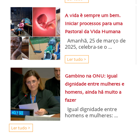
A vida è sempre um bem.
Iniciar processos para uma
Pastoral da Vida Humana
Amanhã, 25 de março de
2025, celebra-se o ...
Ler tudo >
Gambino na ONU: igual
dignidade entre mulheres e
homens, ainda há muito a
fazer
Igual dignidade entre
homens e mulheres: ...
Ler tudo >