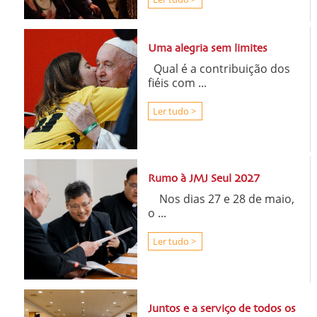
Uma alegria sem limites
Qual é a contribuição dos
fiéis com ...
Ler tudo >
Rumo à JMJ Seul 2027
Nos dias 27 e 28 de maio,
o ...
Ler tudo >
Juntos e a serviço de todos os