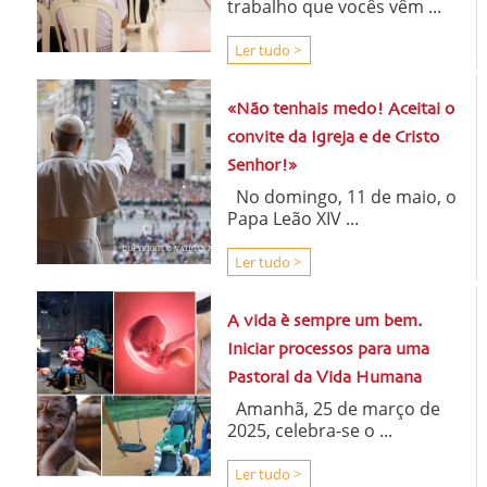
trabalho que vocês vêm ...
Ler tudo >
«Não tenhais medo! Aceitai o
convite da Igreja e de Cristo
Senhor!»
No domingo, 11 de maio, o
Papa Leão XIV ...
Ler tudo >
A vida è sempre um bem.
Iniciar processos para uma
Pastoral da Vida Humana
Amanhã, 25 de março de
2025, celebra-se o ...
Ler tudo >