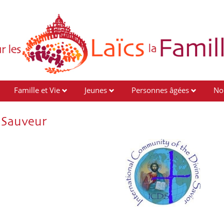
Famille et Vie
Jeunes
Personnes âgées
No
 Sauveur