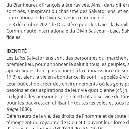
du Bienheureux François a été ravivée. Ainsi, dans diff
sont nés, s'inspirant du charisme des Salvatoriens, et 
Internationale du Divin Sauveur a commencé.
Le 8 décembre 2022, le Dicastère pour les Laïcs, la Famill
Communauté Internationale du Divin Sauveur - Laïcs Sal
fidèles.
IDENTITÉ
Les Laïcs Salvatoriens sont des personnes qui marchent s
premier lieu, pour annoncer le salut à tous les peuples, af
apostoliques, tous parviennent à la connaissance du seul v
17:3) et aient la vie en abondance. Ils sont « appelés à v
Leur but est de créer des environnements où les gens peu
besoins et des aspirations de leur vie quotidienne (cf. Jn 
la dignité des personnes et se mettent au service de tous
pour les pauvres, en utilisant « toutes les voies et tous
Règle
1886).
Défenseurs de la vie, des droits de l'homme et de toute l
témoignent du royaume de Dieu et trouvent leur force d
d'autres Salvatoriens (Mt 28:19-20 ; Mc 16:15).