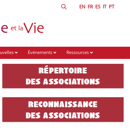
EN
FR
ES
IT
PT
uvelles
Événements
Ressources