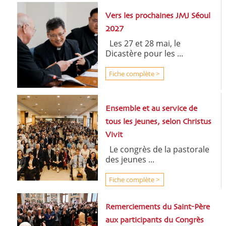
Vers les prochaines JMJ Séoul
2027
Les 27 et 28 mai, le
Dicastère pour les ...
Fiche complète >
Ensemble et au service de
tous les jeunes, selon Christus
Vivit
Le congrès de la pastorale
des jeunes ...
Fiche complète >
Remerciements du Saint-Père
aux participants du Congrès