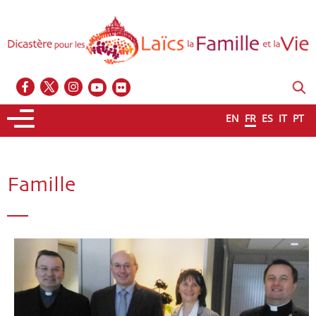
EN
FR
ES
IT
PT
Famille