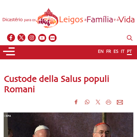
EN
FR
ES
IT
PT
Custode della Salus populi
Romani