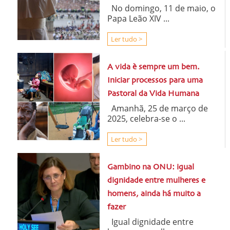
No domingo, 11 de maio, o
Papa Leão XIV ...
Ler tudo >
A vida è sempre um bem.
Iniciar processos para uma
Pastoral da Vida Humana
Amanhã, 25 de março de
2025, celebra-se o ...
Ler tudo >
Gambino na ONU: igual
dignidade entre mulheres e
homens, ainda há muito a
fazer
Igual dignidade entre