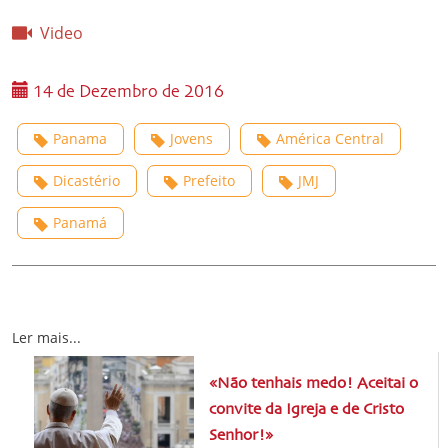
Video
14 de Dezembro de 2016
Panama
Jovens
América Central
Dicastério
Prefeito
JMJ
Panamá
Ler mais...
«Não tenhais medo! Aceitai o
convite da Igreja e de Cristo
Senhor!»