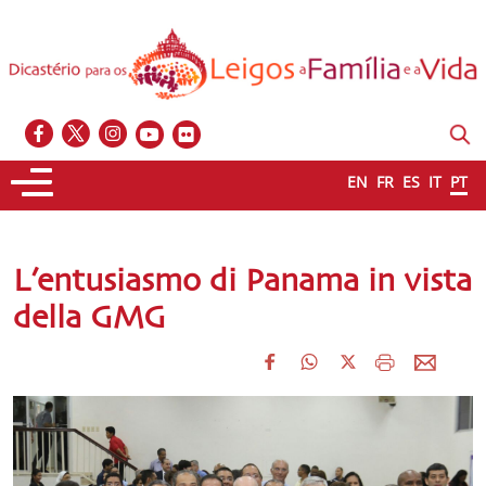
EN
FR
ES
IT
PT
L’entusiasmo di Panama in vista
della GMG