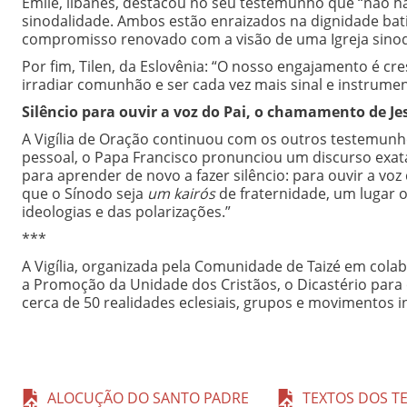
Émile, libanês, destacou no seu testemunho que “não
sinodalidade. Ambos estão enraizados na dignidade bat
compromisso renovado com a visão de uma Igreja sinoda
Por fim, Tilen, da Eslovênia: “O nosso engajamento é cr
irradiar comunhão e ser cada vez mais sinal e instrum
Silêncio para ouvir a voz do Pai, o chamamento de Je
A Vigília de Oração continuou com os outros testemunho
pessoal, o Papa Francisco pronunciou um discurso exa
para aprender de novo a fazer silêncio: para ouvir a vo
que o Sínodo seja
um kairós
de fraternidade, um lugar o
ideologias e das polarizações.”
***
A Vigília, organizada pela Comunidade de Taizé em cola
a Promoção da Unidade dos Cristãos, o Dicastério para o
cerca de 50 realidades eclesiais, grupos e movimentos i
ALOCUÇÃO DO SANTO PADRE
TEXTOS DOS T