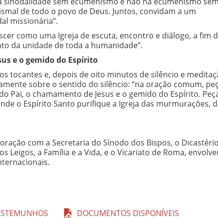
 há sinodalidade sem ecumenismo e não há ecumenismo se
ismal de todo o povo de Deus. Juntos, convidam a um
l missionária”.
escer como uma Igreja de escuta, encontro e diálogo, a fim 
ento da unidade de toda a humanidade”.
sus e o gemido do Espírito
s tocantes e, depois de oito minutos de silêncio e medita
tamente sobre o sentido do silêncio: “na oração comum, p
z do Pai, o chamamento de Jesus e o gemido do Espírito. Pe
nde o Espírito Santo purifique a Igreja das murmurações, 
boração com a Secretaria do Sínodo dos Bispos, o Dicastéri
s Leigos, a Família e a Vida, e o Vicariato de Roma, envolve
nternacionais.
ESTEMUNHOS
DOCUMENTOS DISPONÍVEIS