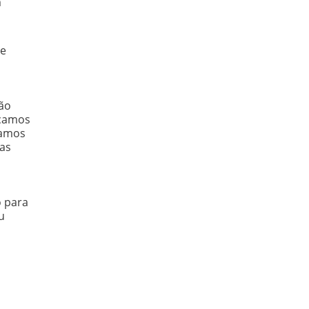
m
de
ção
eçamos
çamos
das
o para
u