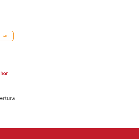
IYAB
lhor
ertura