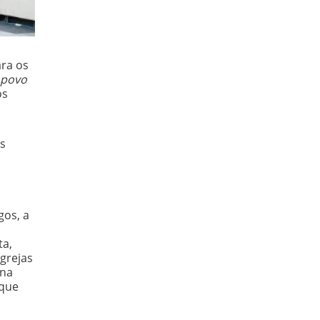
ara os
 povo
os
is
gos, a
ta,
grejas
 na
 que