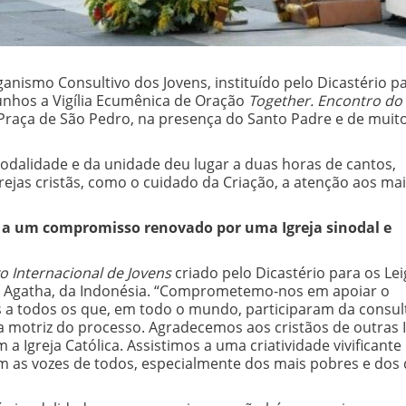
ganismo Consultivo dos Jovens, instituído pelo Dicastério p
munhos a Vigília Ecumênica de Oração
Together. Encontro do
Praça de São Pedro, na presença do Santo Padre e de muit
odalidade e da unidade deu lugar a duas horas de cantos,
ejas cristãs, como o cuidado da Criação, a atenção aos ma
 a um compromisso renovado por uma Igreja sinodal e
 Internacional de Jovens
criado pelo Dicastério para os Lei
sse Agatha, da Indonésia. “Comprometemo-nos em apoiar o
s a todos os que, em todo o mundo, participaram da consul
a motriz do processo. Agradecemos aos cristãos de outras I
Igreja Católica. Assistimos a uma criatividade vivificante
 as vozes de todos, especialmente dos mais pobres e dos