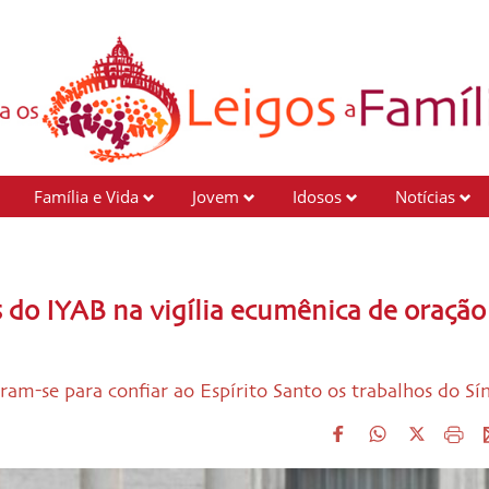
Família e Vida
Jovem
Idosos
Notícias
 do IYAB na vigília ecumênica de oração
am-se para confiar ao Espírito Santo os trabalhos do Sí