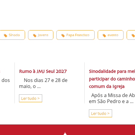
Sínodo
Jovens
Papa Francisco
evento
s
Rumo à JMJ Seul 2027
Sinodalidade para me
o dos
Nos dias 27 e 28 de
participar do caminho
maio, o ...
comum da Igreja
Após a Missa de Ab
Ler tudo >
em São Pedro e a ...
Ler tudo >