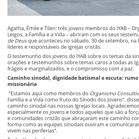
Agatha, Émile e Tilen: três jovens membros do IYAB – Or
Leigos, a Família e a Vida – abriram com os seus teste
de Deus
que aconteceu no sábado, 30 de setembro, na 
líderes e responsáveis de Igrejas cristãs.
O testemunho dos jovens do IYAB sobre os temas da sin
orações e testemunhos sobre temas caros a todas as Igr
frágeis e marginalizados, e o compromisso com a paz.
Caminho sinodal, dignidade batismal e escuta: rumo
missionária
“Estamos aqui como membros do
Organismo Consultivo
Família e a Vida como fruto do Sínodo dos Jovens”, di
caminho sinodal nas nossas Igrejas locais. Agradecemo
especialmente os jovens e todos aqueles que são a forç
e comunidades cristãs que abraçaram este caminho com a 
forma como as equipes sinodais ouviram e comunicaram
vivem nas periferias”.