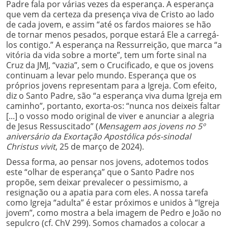
Padre fala por várias vezes da esperança. A esperança
que vem da certeza da presença viva de Cristo ao lado
de cada jovem, e assim “até os fardos maiores se hão
de tornar menos pesados, porque estará Ele a carregá-
los contigo.” A esperança na Ressurreição, que marca “a
vitória da vida sobre a morte”, tem um forte sinal na
Cruz da JMJ, “vazia”, sem o Crucificado, e que os jovens
continuam a levar pelo mundo. Esperança que os
próprios jovens representam para a Igreja. Com efeito,
diz o Santo Padre, são “a esperança viva duma Igreja em
caminho”, portanto, exorta-os: “nunca nos deixeis faltar
[...] o vosso modo original de viver e anunciar a alegria
de Jesus Ressuscitado” (
Mensagem aos jovens no 5º
aniversário da Exortação Apostólica pós-sinodal
Christus vivit
, 25 de março de 2024).
Dessa forma, ao pensar nos jovens, adotemos todos
este “olhar de esperança” que o Santo Padre nos
propõe, sem deixar prevalecer o pessimismo, a
resignação ou a apatia para com eles. A nossa tarefa
como Igreja “adulta” é estar próximos e unidos à “Igreja
jovem”, como mostra a bela imagem de Pedro e João no
sepulcro (cf. ChV 299). Somos chamados a colocar a