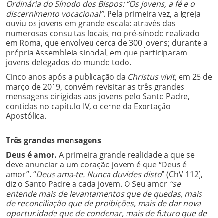
Ordinária do Sínodo dos Bispos: “Os jovens, a fé e o
discernimento vocacional”
. Pela primeira vez, a Igreja
ouviu os jovens em grande escala: através das
numerosas consultas locais; no pré-sínodo realizado
em Roma, que envolveu cerca de 300 jovens; durante a
própria Assembleia sinodal, em que participaram
jovens delegados do mundo todo.
Cinco anos após a publicação da
Christus vivit
, em 25 de
março de 2019, convém revisitar as três grandes
mensagens dirigidas aos jovens pelo Santo Padre,
contidas no capítulo IV, o cerne da Exortação
Apostólica.
Três grandes mensagens
Deus é amor.
A primeira grande realidade a que se
deve anunciar a um coração jovem é que “Deus é
amor”. “
Deus ama-te. Nunca duvides disto
” (ChV 112),
diz o Santo Padre a cada jovem. O Seu amor
“se
entende mais de levantamentos que de quedas, mais
de reconciliação que de proibições, mais de dar nova
oportunidade que de condenar, mais de futuro que de