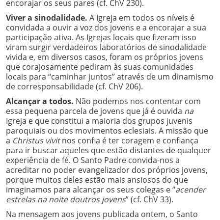
encorajar os seus pares (cf. ChV 230).
Viver a sinodalidade.
A Igreja em todos os níveis é
convidada a ouvir a voz dos jovens e a encorajar a sua
participação ativa. As Igrejas locais que fizeram isso
viram surgir verdadeiros laboratórios de sinodalidade
vivida e, em diversos casos, foram os próprios jovens
que corajosamente pediram às suas comunidades
locais para “caminhar juntos” através de um dinamismo
de corresponsabilidade (cf. ChV 206).
Alcançar a todos.
Não podemos nos contentar com
essa pequena parcela de jovens que já é ouvida
na
Igreja e que constitui a maioria dos grupos juvenis
paroquiais ou dos movimentos eclesiais. A missão que
a
Christus vivit
nos confia é ter coragem e confiança
para ir buscar aqueles que estão distantes de qualquer
experiência de fé. O Santo Padre convida-nos a
acreditar no poder evangelizador dos próprios jovens,
porque muitos deles estão mais ansiosos do que
imaginamos para alcançar os seus colegas e “
acender
estrelas na noite doutros jovens
” (cf. ChV 33).
Na mensagem aos jovens publicada ontem, o Santo