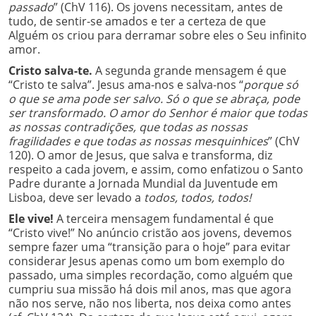
passado
” (ChV 116). Os jovens necessitam, antes de
tudo, de sentir-se amados e ter a certeza de que
Alguém os criou para derramar sobre eles o Seu infinito
amor.
Cristo salva-te.
A segunda grande mensagem é que
“Cristo te salva”. Jesus ama-nos e salva-nos “
porque só
o que se ama pode ser salvo. Só o que se abraça, pode
ser transformado. O amor do Senhor é maior que todas
as nossas contradições, que todas as nossas
fragilidades e que todas as nossas mesquinhices
” (ChV
120). O amor de Jesus, que salva e transforma, diz
respeito a cada jovem, e assim, como enfatizou o Santo
Padre durante a Jornada Mundial da Juventude em
Lisboa, deve ser levado a
todos, todos, todos!
Ele vive!
A terceira mensagem fundamental é que
“Cristo vive!” No anúncio cristão aos jovens, devemos
sempre fazer uma “transição para o hoje” para evitar
considerar Jesus apenas como um bom exemplo do
passado, uma simples recordação, como alguém que
cumpriu sua missão há dois mil anos, mas que agora
não nos serve, não nos liberta, nos deixa como antes