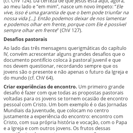
(cf. ChV 124). Da certeza de que Jesus está aqui, agora,
ao meu lado e “em mim”, nasce um novo ímpeto: “
Ele
vive, isso é uma garantia de que o bem pode triunfar na
nossa vida [...]. Então podemos deixar de nos lamentar
e podemos olhar em frente, porque com Ele é possível
sempre olhar em frente
” (ChV 127).
Desafios pastorais
Ao lado das três mensagens querigmáticas do capítulo
IV, convém acrescentar alguns grandes desafios que o
documento pontifício coloca à pastoral juvenil e que
nos devem questionar, recordando sempre que os
jovens são o presente e não apenas o futuro da Igreja e
do mundo (cf. ChV 64).
Criar experiências de encontro.
Um primeiro grande
desafio é fazer com que todas as propostas pastorais
voltadas para os jovens se tornem ocasião de encontro
pessoal com Cristo. Um bom exemplo é o das Jornadas
Mundiais da Juventude, que colocam no centro
justamente a experiência do encontro: encontro com
Cristo, com sua própria história e vocação, com o Papa
e a Igreja e com outros jovens. Os frutos dessas