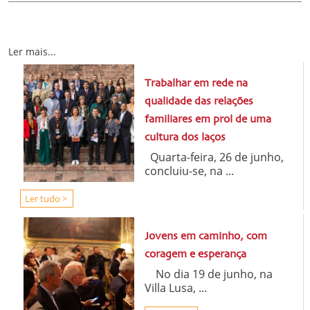
Ler mais...
Trabalhar em rede na
qualidade das relações
familiares em prol de uma
cultura dos laços
Quarta-feira, 26 de junho,
concluiu-se, na ...
Ler tudo >
Jovens em caminho, com
coragem e esperança
No dia 19 de junho, na
Villa Lusa, ...