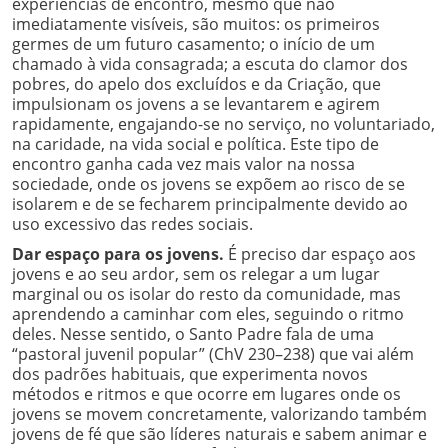
experiências de encontro, mesmo que não
imediatamente visíveis, são muitos: os primeiros
germes de um futuro casamento; o início de um
chamado à vida consagrada; a escuta do clamor dos
pobres, do apelo dos excluídos e da Criação, que
impulsionam os jovens a se levantarem e agirem
rapidamente, engajando-se no serviço, no voluntariado,
na caridade, na vida social e política. Este tipo de
encontro ganha cada vez mais valor na nossa
sociedade, onde os jovens se expõem ao risco de se
isolarem e de se fecharem principalmente devido ao
uso excessivo das redes sociais.
Dar espaço para os jovens.
É preciso dar espaço aos
jovens e ao seu ardor, sem os relegar a um lugar
marginal ou os isolar do resto da comunidade, mas
aprendendo a caminhar com eles, seguindo o ritmo
deles. Nesse sentido, o Santo Padre fala de uma
“pastoral juvenil popular” (ChV 230–238) que vai além
dos padrões habituais, que experimenta novos
métodos e ritmos e que ocorre em lugares onde os
jovens se movem concretamente, valorizando também
jovens de fé que são líderes naturais e sabem animar e