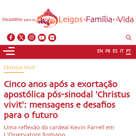
EN
FR
ES
IT
PT
Christus Vivit
Cinco anos após a exortação
apostólica pós-sinodal 'Christus
vivit': mensagens e desafios
para o futuro
Uma reflexão do cardeal Kevin Farrell em
L'Osservatore Romano