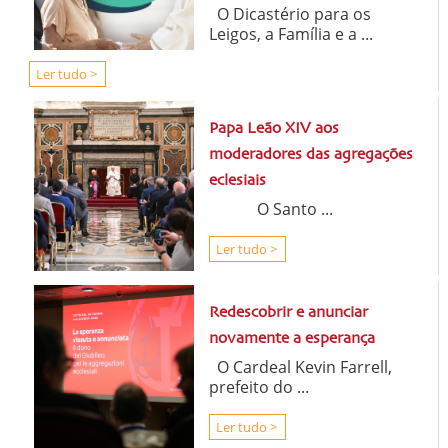
O Dicastério para os
Leigos, a Família e a ...
Ler tudo >
Papa Leão XIV aos
moderadores das agregações
eclesiais
O Santo ...
Ler tudo >
Redescobrir e anunciar
novamente a esperança
O Cardeal Kevin Farrell,
prefeito do ...
Ler tudo >