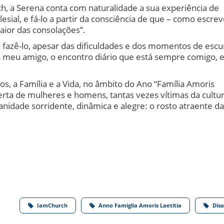
 a Serena conta com naturalidade a sua experiência de
sial, e fá-lo a partir da consciência de que – como escrev
ior das consolações”.
 fazê-lo, apesar das dificuldades e dos momentos de escu
é o meu amigo, o encontro diário que está sempre comigo, 
os, a Família e a Vida, no âmbito do Ano “Família Amoris
berta de mulheres e homens, tantas vezes vítimas da cultu
idade sorridente, dinâmica e alegre: o rosto atraente da
IamChurch
Anno Famiglia Amoris Laetitia
Disa