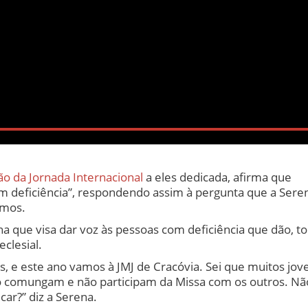
o da Jornada Internacional
a eles dedicada, afirma que
 deficiência”, respondendo assim à pergunta que a Sere
amos.
 que visa dar voz às pessoas com deficiência que dão, t
clesial.
s, e este ano vamos à JMJ de Cracóvia. Sei que muitos jov
o comungam e não participam da Missa com os outros. Nã
ar?” diz a Serena.