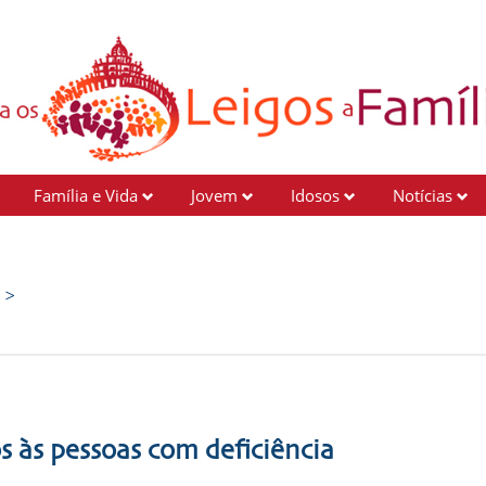
Família e Vida
Jovem
Idosos
Notícias
e >
 às pessoas com deficiência