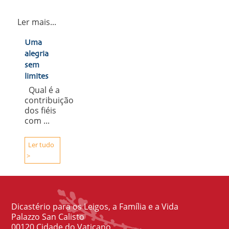
Ler mais...
Uma
alegria
sem
limites
Qual é a
contribuição
dos fiéis
com ...
Ler tudo
>
Dicastério para os Leigos, a Família e a Vida
Palazzo San Calisto
00120 Cidade do Vaticano