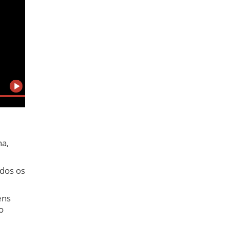
na,
odos os
ens
o