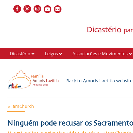
Dicastério
Leigos
Associações e Movimentos
Back to Amoris Laetitia websit
#IamChurch
Ninguém pode recusar os Sacramentos