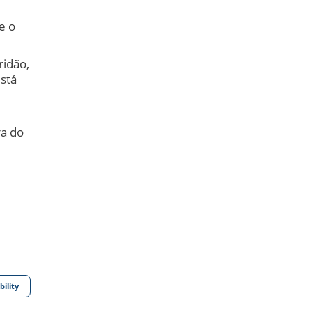
e o
ridão,
está
ra do
bility