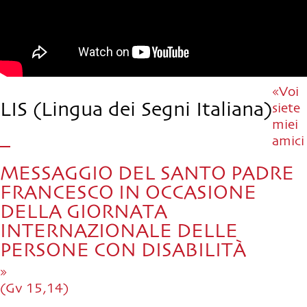
«Voi
LIS (Lingua dei Segni Italiana)
siete
miei
amici
MESSAGGIO DEL SANTO PADRE
FRANCESCO IN OCCASIONE
DELLA GIORNATA
INTERNAZIONALE DELLE
PERSONE CON DISABILITÀ
»
(Gv 15,14)