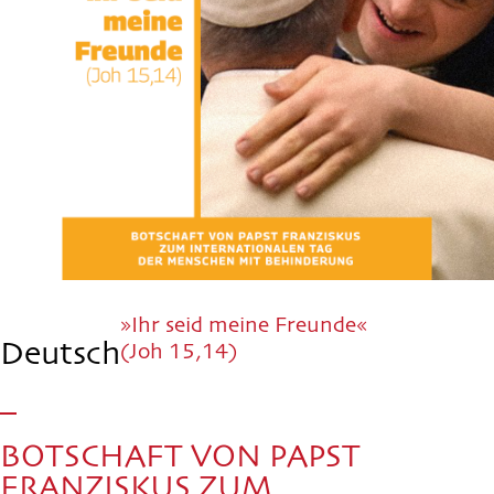
»Ihr seid meine Freunde«
Deutsch
(Joh 15,14)
BOTSCHAFT VON PAPST
FRANZISKUS ZUM