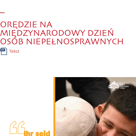
ORĘDZIE NA
MIĘDZYNARODOWY DZIEŃ
OSÓB NIEPEŁNOSPRAWNYCH
Tekst