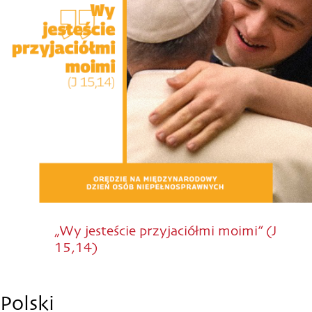
„Wy jesteście przyjaciółmi moimi” (J
15,14)
Polski