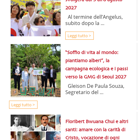
svolgerà dal 3 all’8 agosto
2027
Al termine dell’Angelus,
subito dopo la ...
Leggi tutto >
“Soffio di vita al mondo:
piantiamo alberi”, la
campagna ecologica e i passi
verso la GMG di Seoul 2027
Gleison De Paula Souza,
Segretario del ...
Leggi tutto >
Floribert Bwuana Chui e altri
santi: amare con la carità di
Cristo, vocazione di ogni