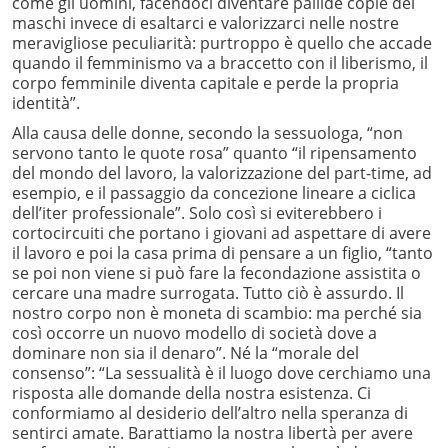
come gli uomini, facendoci diventare pallide copie dei
maschi invece di esaltarci e valorizzarci nelle nostre
meravigliose peculiarità: purtroppo è quello che accade
quando il femminismo va a braccetto con il liberismo, il
corpo femminile diventa capitale e perde la propria
identità”.
Alla causa delle donne, secondo la sessuologa, “non
servono tanto le quote rosa” quanto “il ripensamento
del mondo del lavoro, la valorizzazione del part-time, ad
esempio, e il passaggio da concezione lineare a ciclica
dell’iter professionale”. Solo così si eviterebbero i
cortocircuiti che portano i giovani ad aspettare di avere
il lavoro e poi la casa prima di pensare a un figlio, “tanto
se poi non viene si può fare la fecondazione assistita o
cercare una madre surrogata. Tutto ciò è assurdo. Il
nostro corpo non è moneta di scambio: ma perché sia
così occorre un nuovo modello di società dove a
dominare non sia il denaro”. Né la “morale del
consenso”: “La sessualità è il luogo dove cerchiamo una
risposta alle domande della nostra esistenza. Ci
conformiamo al desiderio dell’altro nella speranza di
sentirci amate. Barattiamo la nostra libertà per avere