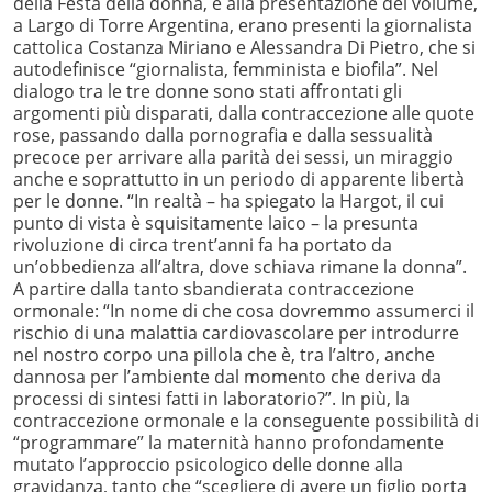
della Festa della donna, e alla presentazione del volume,
a Largo di Torre Argentina, erano presenti la giornalista
cattolica Costanza Miriano e Alessandra Di Pietro, che si
autodefinisce “giornalista, femminista e biofila”. Nel
dialogo tra le tre donne sono stati affrontati gli
argomenti più disparati, dalla contraccezione alle quote
rose, passando dalla pornografia e dalla sessualità
precoce per arrivare alla parità dei sessi, un miraggio
anche e soprattutto in un periodo di apparente libertà
per le donne. “In realtà – ha spiegato la Hargot, il cui
punto di vista è squisitamente laico – la presunta
rivoluzione di circa trent’anni fa ha portato da
un’obbedienza all’altra, dove schiava rimane la donna”.
A partire dalla tanto sbandierata contraccezione
ormonale: “In nome di che cosa dovremmo assumerci il
rischio di una malattia cardiovascolare per introdurre
nel nostro corpo una pillola che è, tra l’altro, anche
dannosa per l’ambiente dal momento che deriva da
processi di sintesi fatti in laboratorio?”. In più, la
contraccezione ormonale e la conseguente possibilità di
“programmare” la maternità hanno profondamente
mutato l’approccio psicologico delle donne alla
gravidanza, tanto che “scegliere di avere un figlio porta