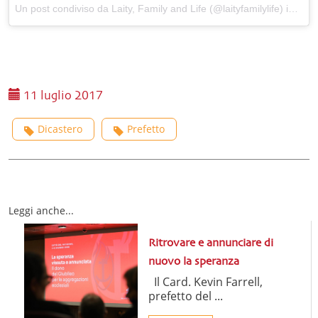
Un post condiviso da Laity, Family and Life (@laityfamilylife) in data:
11 luglio 2017
Dicastero
Prefetto
Leggi anche...
Ritrovare e annunciare di
nuovo la speranza
Il Card. Kevin Farrell,
prefetto del ...