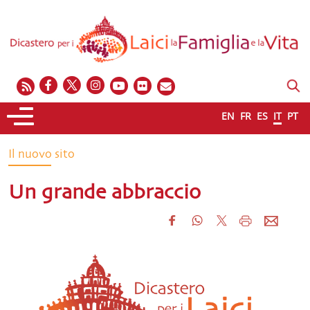
EN
FR
ES
IT
PT
Il nuovo sito
Un grande abbraccio