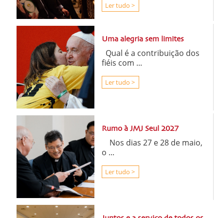
Ler tudo >
Uma alegria sem limites
Qual é a contribuição dos
fiéis com ...
Ler tudo >
Rumo à JMJ Seul 2027
Nos dias 27 e 28 de maio,
o ...
Ler tudo >