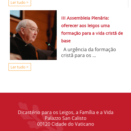
Ler tudo >
III Assembleia Plenária:
oferecer aos leigos uma
formação para a vida cristã de
base
A urgência da formação
cristã para os ...
Ler tudo >
Dicastério para os Leigos, a Família e a Vida
Palazzo San Calisto
00120 Cidade do Vaticano