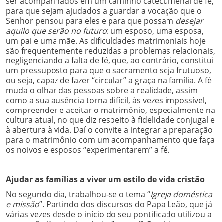
ser acompanhados em um caminho catecumenal de fé,
para que sejam ajudados a guardar a vocação que o
Senhor pensou para eles e para que possam
desejar
aquilo que serão no futuro
: um esposo, uma esposa,
um pai e uma mãe. As dificuldades matrimoniais hoje
são frequentemente reduzidas a problemas relacionais,
negligenciando a falta de fé, que, ao contrário, constitui
um pressuposto para que o sacramento seja frutuoso,
ou seja, capaz de fazer “circular” a graça na família. A fé
muda o olhar das pessoas sobre a realidade, assim
como a sua ausência torna difícil, às vezes impossível,
compreender e aceitar o matrimônio, especialmente na
cultura atual, no que diz respeito à fidelidade conjugal e
à abertura à vida. Daí o convite a integrar a preparação
para o matrimônio com um acompanhamento que faça
os noivos e esposos “experimentarem” a fé.
Ajudar as famílias a viver um estilo de vida cristão
No segundo dia, trabalhou-se o tema “
Igreja doméstica
e missão
”. Partindo dos discursos do Papa Leão, que já
várias vezes desde o início do seu pontificado utilizou a