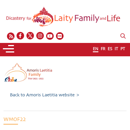
EN
FR
ES
IT
PT
Back to Amoris Laetitia website >
WMOF22