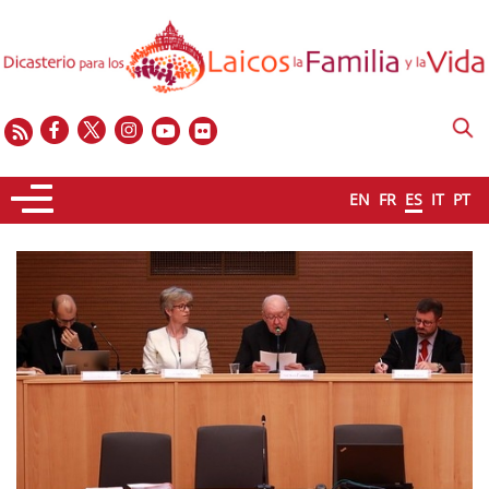
EN
FR
ES
IT
PT