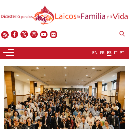
EN
FR
ES
IT
PT