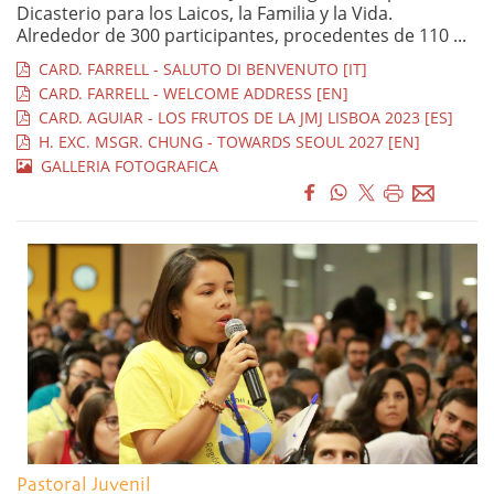
Dicasterio para los Laicos, la Familia y la Vida.
Alrededor de 300 participantes, procedentes de 110 ...
CARD. FARRELL - SALUTO DI BENVENUTO [IT]
CARD. FARRELL - WELCOME ADDRESS [EN]
CARD. AGUIAR - LOS FRUTOS DE LA JMJ LISBOA 2023 [ES]
H. EXC. MSGR. CHUNG - TOWARDS SEOUL 2027 [EN]
GALLERIA FOTOGRAFICA
Pastoral Juvenil