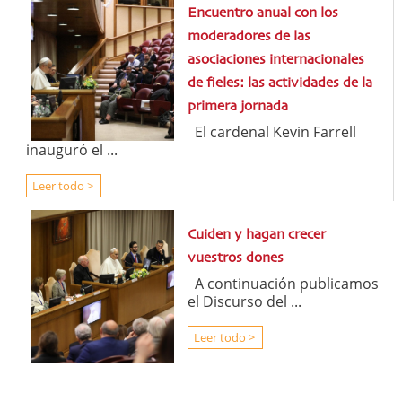
Encuentro anual con los
moderadores de las
asociaciones internacionales
de fieles: las actividades de la
primera jornada
El cardenal Kevin Farrell
inauguró el ...
Leer todo >
Cuiden y hagan crecer
vuestros dones
A continuación publicamos
el Discurso del ...
Leer todo >