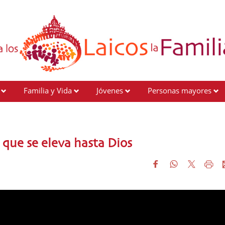
Familia y Vida
Jóvenes
Personas mayores
o que se eleva hasta Dios