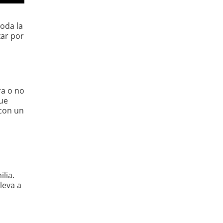
toda la
zar por
ra o no
que
 con un
lia.
leva a