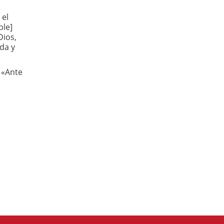
 el
ble]
Dios,
da y
 «Ante