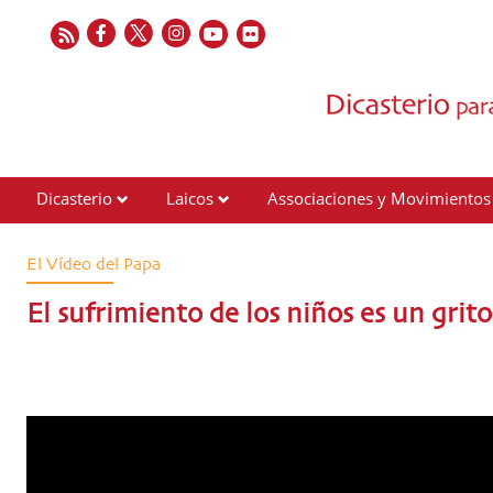
Dicasterio
Laicos
Associaciones y Movimientos
Contactos
El Vídeo del Papa
El sufrimiento de los niños es un grit