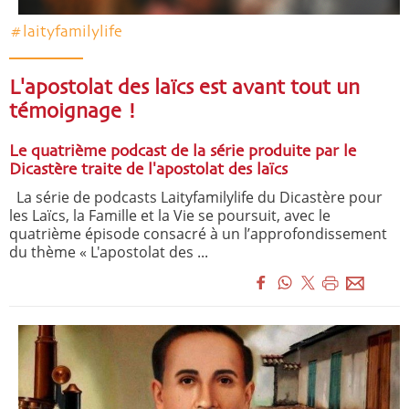
#laityfamilylife
L'apostolat des laïcs est avant tout un
témoignage !
Le quatrième podcast de la série produite par le
Dicastère traite de l'apostolat des laïcs
La série de podcasts Laityfamilylife du Dicastère pour
les Laïcs, la Famille et la Vie se poursuit, avec le
quatrième épisode consacré à un l’approfondissement
du thème « L'apostolat des ...