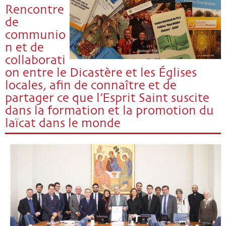
Rencontre
de
communio
n et de
collaborati
on entre le Dicastère et les Églises
locales, afin de connaître et de
partager ce que l’Esprit Saint suscite
dans la formation et la promotion du
laïcat dans le monde