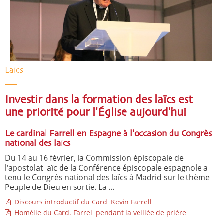
Laïcs
Investir dans la formation des laïcs est
une priorité pour l'Église aujourd'hui
Le cardinal Farrell en Espagne à l'occasion du Congrès
national des laïcs
Du 14 au 16 février, la Commission épiscopale de
l'apostolat laïc de la Conférence épiscopale espagnole a
tenu le Congrès national des laïcs à Madrid sur le thème
Peuple de Dieu en sortie. La ...
Discours introductif du Card. Kevin Farrell
Homélie du Card. Farrell pendant la veillée de prière