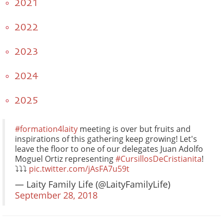
2021
2022
2023
2024
2025
#formation4laity
meeting is over but fruits and
inspirations of this gathering keep growing! Let's
leave the floor to one of our delegates Juan Adolfo
Moguel Ortiz representing
#CursillosDeCristianita
!
⤵️⤵️⤵️
pic.twitter.com/jAsFA7u59t
— Laity Family Life (@LaityFamilyLife)
September 28, 2018