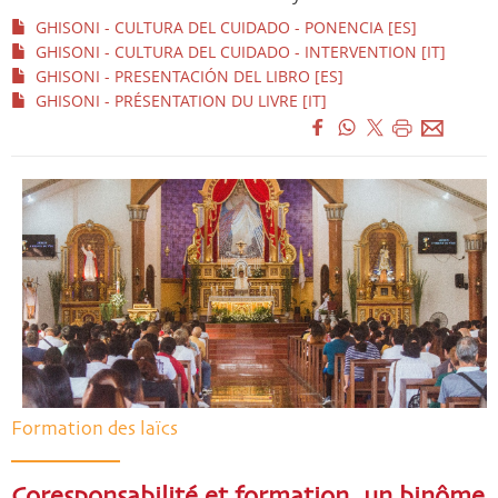
GHISONI - CULTURA DEL CUIDADO - PONENCIA [ES]
GHISONI - CULTURA DEL CUIDADO - INTERVENTION [IT]
GHISONI - PRESENTACIÓN DEL LIBRO [ES]
GHISONI - PRÉSENTATION DU LIVRE [IT]
Formation des laïcs
Coresponsabilité et formation, un binôme