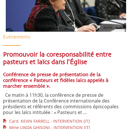
Evénements
Promouvoir la coresponsabilité entre
pasteurs et laïcs dans l'Église
Conférence de presse de présentation de la
conférence « Pasteurs et fidèles laïcs appelés à
marcher ensemble ».
Ce matin à 11h30, la conférence de presse de
présentation de la Conférence internationale des
présidents et référents des commissions épiscopales
pour les laïcs intitulée : « Pasteurs et ...
Card. KEVIN FARRELL - INTERVENTION [IT]
Mme LINDA GHISONI - INTERVENTION [IT]