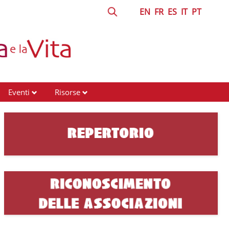
EN
FR
ES
IT
PT
Eventi
Risorse