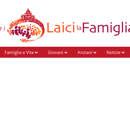
Famiglia e Vita
Giovani
Anziani
Notizie
i