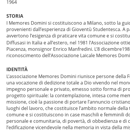
1964
STORIA
I Memores Domini si costituiscono a Milano, sotto la guida 
provenienti dall’esperienza di Gioventù Studentesca. A 
avvertono l’esigenza di praticare vita comune e si costitu
Diffusasi in Italia e all’estero, nel 1981 l’Associazione o
Piacenza, monsignor Enrico Manfredini. L’8 dicembre1988 il
riconoscimento dell’Associazione Laicale Memores Domini
IDENTITÀ
L’associazione Memores Domini riunisce persone della F
una vocazione di dedizione totale a Dio vivendo nel mond
impegno personale e privato, emesso sotto forma di propo
progetto spirituale: la contemplazione, intesa come memo
missione, cioè la passione di portare l’annuncio cristiano
luoghi del lavoro, che costituisce l’ambito normale dell
comune e si costituiscono in case maschili e femminili dov
personale e comunitaria, di povertà, di obbedienza e di 
l’edificazione vicendevole nella memoria in vista della m