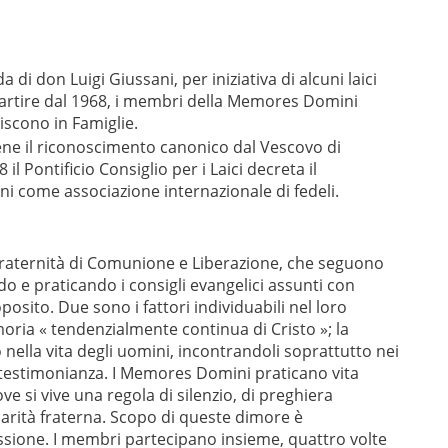
di don Luigi Giussani, per iniziativa di alcuni laici
partire dal 1968, i membri della Memores Domini
iscono in Famiglie.
ttiene il riconoscimento canonico dal Vescovo di
 Pontificio Consiglio per i Laici decreta il
 come associazione internazionale di fedeli.
raternità di Comunione e Liberazione, che seguono
o e praticando i consigli evangelici assunti con
sito. Due sono i fattori individuabili nel loro
ria « tendenzialmente continua di Cristo »; la
 nella vita degli uomini, incontrandoli soprattutto nei
a testimonianza. I Memores Domini praticano vita
e si vive una regola di silenzio, di preghiera
carità fraterna. Scopo di queste dimore è
issione. I membri partecipano insieme, quattro volte