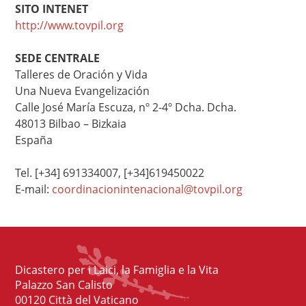
SITO INTENET
http://www.tovpil.org
SEDE CENTRALE
Talleres de Oración y Vida
Una Nueva Evangelización
Calle José María Escuza, nº 2-4º Dcha. Dcha.
48013 Bilbao – Bizkaia
España
Tel. [+34] 691334007, [+34]619450022
E-mail:
coordinacionintenacional@tovpil.org
Dicastero per i Laici, la Famiglia e la Vita
Palazzo San Calisto
00120 Città del Vaticano