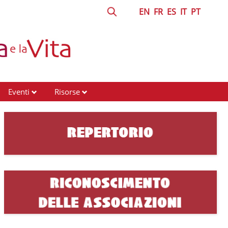
EN
FR
ES
IT
PT
Eventi
Risorse