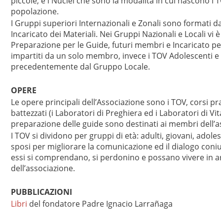
piccole, e i Nuclei che sono la modalità in cui nascono i
popolazione.
I Gruppi superiori Internazionali e Zonali sono formati 
Incaricato dei Materiali. Nei Gruppi Nazionali e Locali vi 
Preparazione per le Guide, futuri membri e Incaricato per
impartiti da un solo membro, invece i TOV Adolescenti 
precedentemente dal Gruppo Locale.
OPERE
Le opere principali dell’Associazione sono i TOV, corsi pra
battezzati (i Laboratori di Preghiera ed i Laboratori di Vita
preparazione delle guide sono destinati ai membri dell’a
I TOV si dividono per gruppi di età: adulti, giovani, adole
sposi per migliorare la comunicazione ed il dialogo coniu
essi si comprendano, si perdonino e possano vivere in ar
dell’associazione.
PUBBLICAZIONI
Libri
del fondatore Padre Ignacio Larrañaga