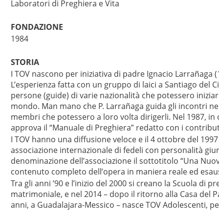
Laboratori di Preghiera e Vita
FONDAZIONE
1984
STORIA
I TOV nascono per iniziativa di padre Ignacio Larrañaga
L’esperienza fatta con un gruppo di laici a Santiago del Ci
persone (guide) di varie nazionalità che potessero iniziare
mondo. Man mano che P. Larrañaga guida gli incontri ne
membri che potessero a loro volta dirigerli. Nel 1987, in
approva il “Manuale di Preghiera” redatto con i contributi
I TOV hanno una diffusione veloce e il 4 ottobre del 1997 i
associazione internazionale di fedeli con personalità giur
denominazione dell’associazione il sottotitolo “Una Nuov
contenuto completo dell’opera in maniera reale ed esaus
Tra gli anni ’90 e l’inizio del 2000 si creano la Scuola di 
matrimoniale, e nel 2014 – dopo il ritorno alla Casa del 
anni, a Guadalajara-Messico – nasce TOV Adolescenti, per 