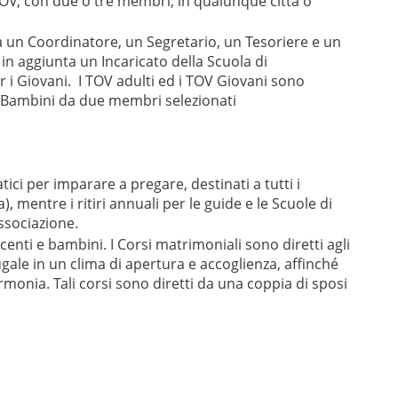
 TOV, con due o tre membri, in qualunque città o
da un Coordinatore, un Segretario, un Tesoriere e un
è in aggiunta un Incaricato della Scuola di
 i Giovani. I TOV adulti ed i TOV Giovani sono
e Bambini da due membri selezionati
tici per imparare a pregare, destinati a tutti i
), mentre i ritiri annuali per le guide e le Scuole di
ssociazione.
scenti e bambini. I Corsi matrimoniali sono diretti agli
gale in un clima di apertura e accoglienza, affinché
monia. Tali corsi sono diretti da una coppia di sposi