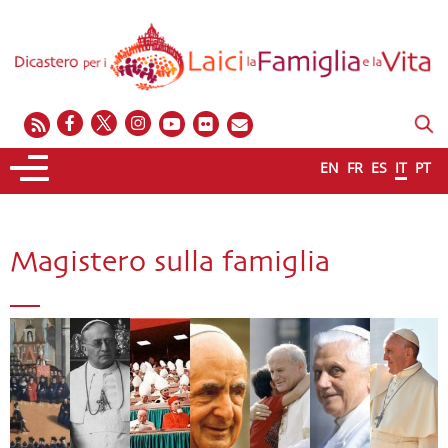
EN
FR
ES
IT
PT
Magistero sulla famiglia