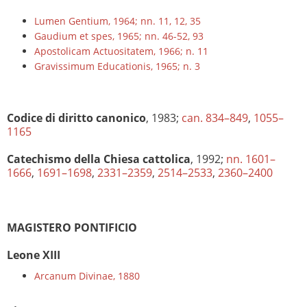
Lumen Gentium, 1964; nn. 11, 12, 35
Gaudium et spes, 1965; nn. 46-52, 93
Apostolicam Actuositatem, 1966; n. 11
Gravissimum Educationis, 1965; n. 3
Codice di diritto canonico
, 1983;
can. 834–849
,
1055–
1165
Catechismo della Chiesa cattolica
, 1992;
nn. 1601–
1666
,
1691–1698
,
2331–2359
,
2514–2533
,
2360–2400
MAGISTERO PONTIFICIO
Leone XIII
Arcanum Divinae, 1880