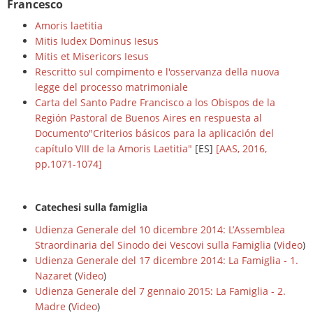
Francesco
Amoris laetitia
Mitis Iudex Dominus Iesus
Mitis et Misericors Iesus
Rescritto sul compimento e l'osservanza della nuova
legge del processo matrimoniale
Carta del Santo Padre Francisco a los Obispos de la
Región Pastoral de Buenos Aires en respuesta al
Documento"Criterios básicos para la aplicación del
capítulo VIII de la Amoris Laetitia"
[ES]
[AAS, 2016,
pp.1071-1074]
Catechesi sulla famiglia
Udienza Generale del 10 dicembre 2014: L’Assemblea
Straordinaria del Sinodo dei Vescovi sulla Famiglia
(
Video
)
Udienza Generale del 17 dicembre 2014: La Famiglia - 1.
Nazaret
(
Video
)
Udienza Generale del 7 gennaio 2015: La Famiglia - 2.
Madre
(
Video
)