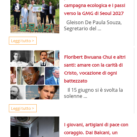
campagna ecologica e i passi
verso la GMG di Seoul 2027
Gleison De Paula Souza,
Segretario del ...
Leggi tutto >
Floribert Bwuana Chui e altri
santi: amare con la carità di
Cristo, vocazione di ogni
battezzato
Il 15 giugno si è svolta la
solenne ...
Leggi tutto >
I giovani, artigiani di pace con
coraggio. Dai Balcani, un