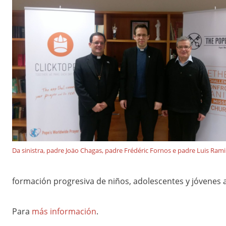
Da sinistra, padre Joäo Chagas, padre Frédéric Fornos e padre Luis Rami
formación progresiva de niños, adolescentes y jóvenes ami
Para
más información
.