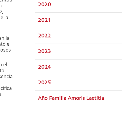
2020
n
z,
e la
2021
2022
en la
tó el
rosos
2023
n el
2024
to
sencia
2025
cífica
s
Año Familia Amoris Laetitia