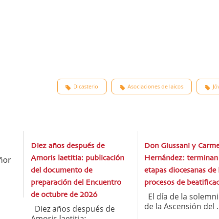
Dicasterio
Asociaciones de laicos
Jó
Diez años después de
Don Giussani y Carm
ñor
Amoris laetitia: publicación
Hernández: terminan 
del documento de
etapas diocesanas de 
preparación del Encuentro
procesos de beatifica
de octubre de 2026
El día de la solemn
de la Ascensión del ..
Diez años después de
Amoris laetitia: ...