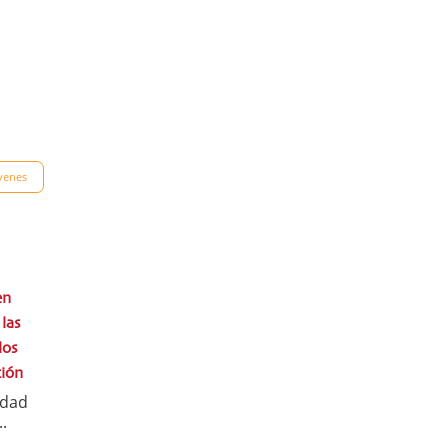
venes
en
las
los
ción
idad
.