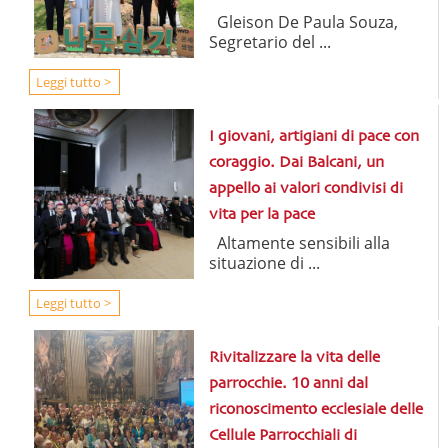
Gleison De Paula Souza,
Segretario del ...
Leggi tutto >
I giovani, artigiani di pace con
coraggio. Dai Balcani, un
appello ai valori condivisi di
vita per la pace
Altamente sensibili alla
situazione di ...
Leggi tutto >
Rivitalizzare la vita delle
parrocchie. 10 anni dal
riconoscimento ecclesiale delle
Cellule Parrocchiali di