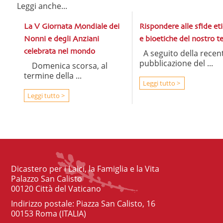
Leggi anche...
La V Giornata Mondiale dei
Rispondere alle sfide et
Nonni e degli Anziani
e bioetiche del nostro 
celebrata nel mondo
A seguito della recen
pubblicazione del ...
Domenica scorsa, al
termine della ...
Leggi tutto >
Leggi tutto >
Dicastero per i Laici, la Famiglia e la Vita
Palazzo San Calisto
00120 Città del Vaticano
Indirizzo postale: Piazza San Calisto, 16
00153 Roma (ITALIA)