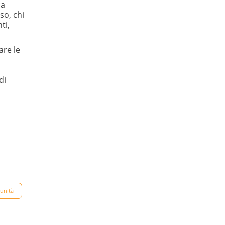
ca
so, chi
ti,
are le
di
unità