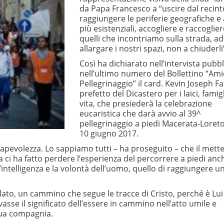
da Papa Francesco a “uscire dal recint
raggiungere le periferie geografiche e
più esistenziali, accogliere e raccoglier
quelli che incontriamo sulla strada, ad
allargare i nostri spazi, non a chiuderli
Così ha dichiarato nell’intervista pubbl
nell’ultimo numero del Bollettino “Amic
Pellegrinaggio” il card. Kevin Joseph Far
prefetto del Dicastero per i laici, famig
vita, che presiederà la celebrazione
eucaristica che darà avvio al 39^
pellegrinaggio a piedi Macerata-Loreto
10 giugno 2017.
evolezza. Lo sappiamo tutti – ha proseguito – che il metter
ci ha fatto perdere l’esperienza del percorrere a piedi anc
’intelligenza e la volontà dell’uomo, quello di raggiungere u
to, un cammino che segue le tracce di Cristo, perché è Lui 
asse il significato dell’essere in cammino nell’atto umile e
sua compagnia.