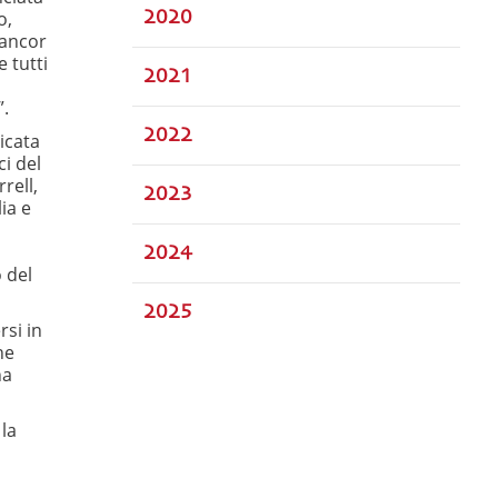
o,
2020
 ancor
e tutti
2021
”.
2022
icata
i del
rell,
2023
lia e
2024
 del
2025
si in
he
na
la