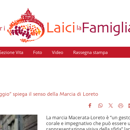
Sezione Vita
Foto
Video
Rassegna stampa
aggio” spiega il senso della Marcia di Loreto
La marcia Macerata-Loreto è “un gest
corale e impegnativo che può essere 
rappresentazione visiva della sfida” la