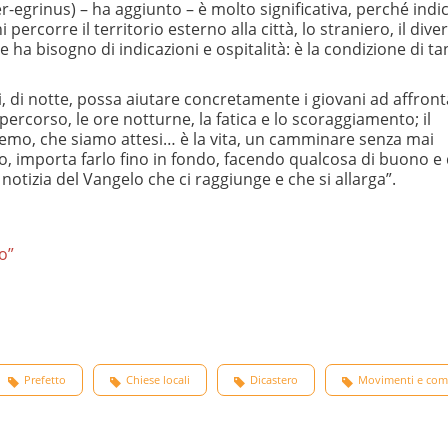
er-egrinus) – ha aggiunto – è molto significativa, perché indi
percorre il territorio esterno alla città, lo straniero, il diver
e ha bisogno di indicazioni e ospitalità: è la condizione di tan
, di notte, possa aiutare concretamente i giovani ad affront
go percorso, le ore notturne, la fatica e lo scoraggiamento; il
 faremo, che siamo attesi… è la vita, un camminare senza mai
 importa farlo fino in fondo, facendo qualcosa di buono e 
notizia del Vangelo che ci raggiunge e che si allarga”.
o”
Prefetto
Chiese locali
Dicastero
Movimenti e com