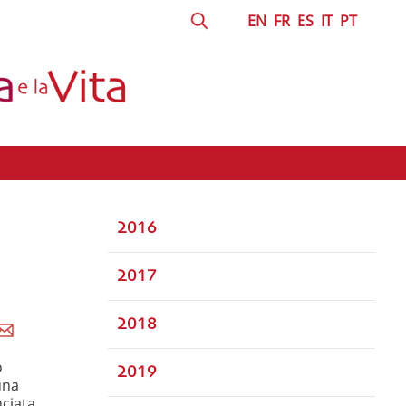
EN
FR
ES
IT
PT
2016
2017
2018
o
2019
una
nciata