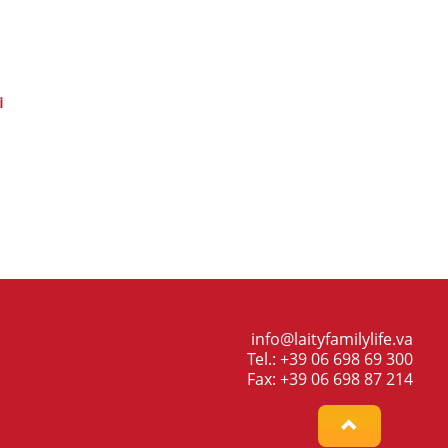
i
info@laityfamilylife.va
Tel.: +39 06 698 69 300
Fax: +39 06 698 87 214