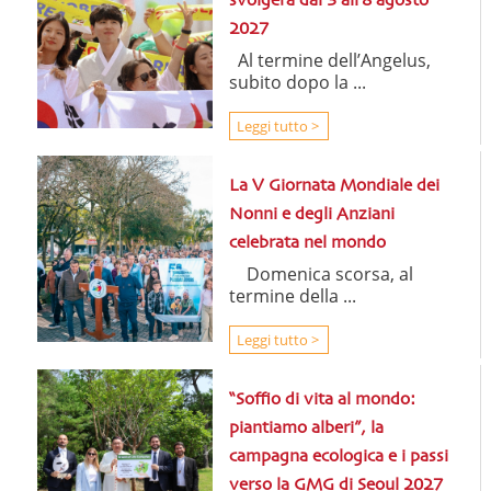
svolgerà dal 3 all’8 agosto
2027
Al termine dell’Angelus,
subito dopo la ...
Leggi tutto >
La V Giornata Mondiale dei
Nonni e degli Anziani
celebrata nel mondo
Domenica scorsa, al
termine della ...
Leggi tutto >
“Soffio di vita al mondo:
piantiamo alberi”, la
campagna ecologica e i passi
verso la GMG di Seoul 2027