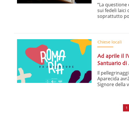
“La questione 
sui fedeli laic
soprattutto po
Chiese locali
Ad aprile il 
Santuario di
Il pellegrinagg
Aparecida avrà 
Signore della vi
1