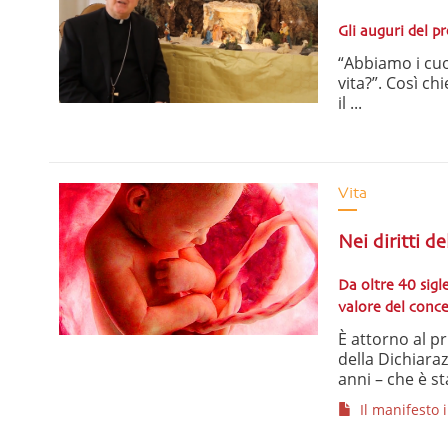
Gli auguri del pr
“Abbiamo i cuo
vita?”. Così ch
il ...
Vita
Nei diritti d
Da oltre 40 sigl
valore del conce
È attorno al pri
della Dichiara
anni – che è st
Il manifesto i