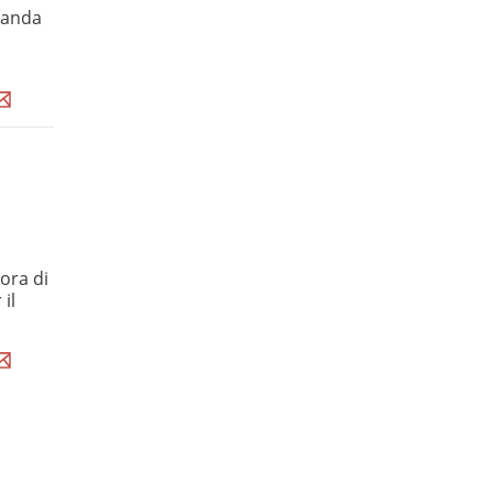
omanda
nora di
il