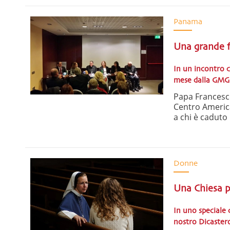
Panama
Una grande f
In un incontro c
mese dalla GMG
Papa Francesco
Centro America,
a chi è caduto n
Donne
Una Chiesa p
In uno speciale 
nostro Dicaster