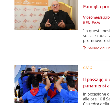
Famiglia pro
Videomessaggio d
REDIFAM
“In questi mesi
sociale causat
promuovere stud
Saludo del Pref
GMG
Il passaggio
panamensi al
In occasione d
alle ore 10 il 
Cattedra della B