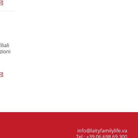
liali
zioni
info@laityfamilylife.va
Tel.: +39 06 698 69 300