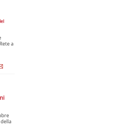
del
e
Rete a
ni
mbre
 della