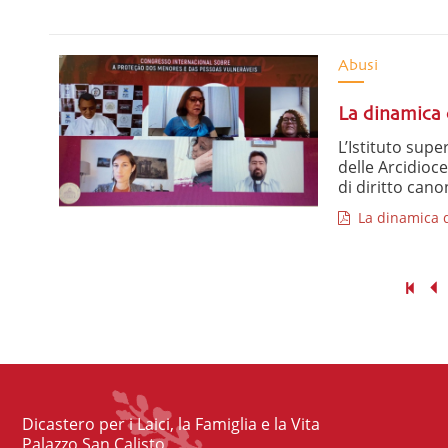
Abusi
La dinamica d
L’Istituto super
delle Arcidioce
di diritto canon
La dinamica del
Dicastero per i Laici, la Famiglia e la Vita
Palazzo San Calisto