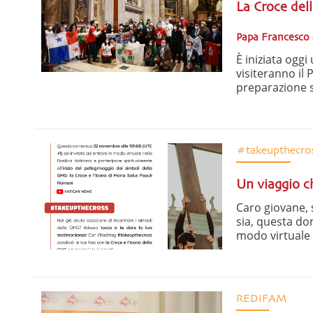
La Croce del
Papa Francesco 
È iniziata ogg
visiteranno il 
preparazione sp
#takeupthecro
Un viaggio c
Caro giovane, 
sia, questa do
modo virtuale al
REDIFAM