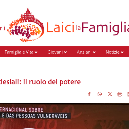
Famiglia e Vita
Giovani
Anziani
Notizie
esiali: il ruolo del potere