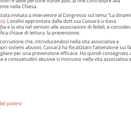
ori e delle persone vulnerabili, al fine contribuire alla
ente nella Chiesa.
 stata invitata a intervenire al Congresso sul tema “La dinam
eo
). L’analisi approntata dalla dott.ssa Cassarà si basa
ia e la vita nel servizio alle associazioni di fedeli, e considera
ica chiave di lettura: la prevenzione.
 corruzione che, introducendosi nella vita associativa e
opri sistemi abusivi, Cassarà ha focalizzato l’attenzione sui fa
 vigilare per una prevenzione efficace. Ha quindi consegnato 
me e consuetudini abusive si insinuino nella vita associativa e
 del potere