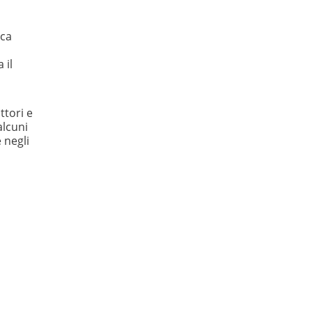
ica
 il
ttori e
alcuni
 negli