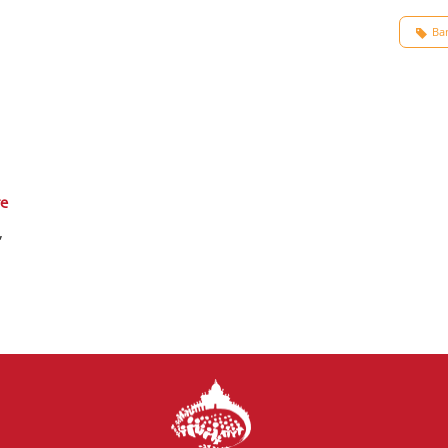
Ba
re
,