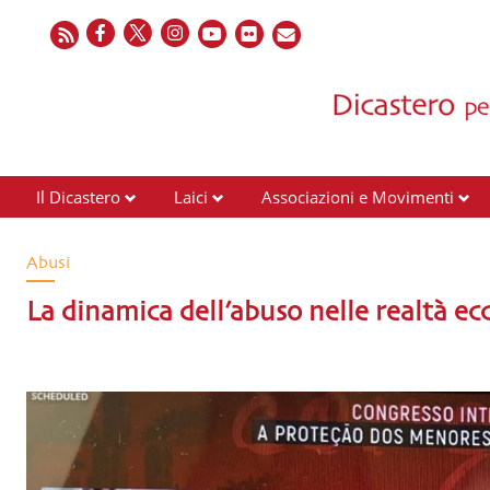
Il Dicastero
Laici
Associazioni e Movimenti
Abusi
La dinamica dell’abuso nelle realtà eccl