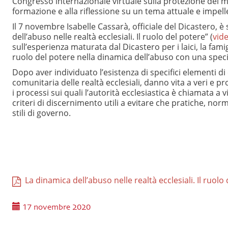
Congresso internazionale virtuale sulla protezione dei min
formazione e alla riflessione su un tema attuale e impell
Il 7 novembre Isabelle Cassarà, officiale del Dicastero, è
dell’abuso nelle realtà ecclesiali. Il ruolo del potere” (
vid
sull’esperienza maturata dal Dicastero per i laici, la famigl
ruolo del potere nella dinamica dell’abuso con una specif
Dopo aver individuato l’esistenza di specifici elementi di
comunitaria delle realtà ecclesiali, danno vita a veri e pr
i processi sui quali l’autorità ecclesiastica è chiamata a
criteri di discernimento utili a evitare che pratiche, nor
stili di governo.
La dinamica dell’abuso nelle realtà ecclesiali. Il ruolo
17 novembre 2020