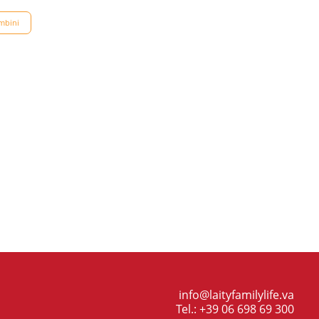
mbini
info@laityfamilylife.va
Tel.: +39 06 698 69 300