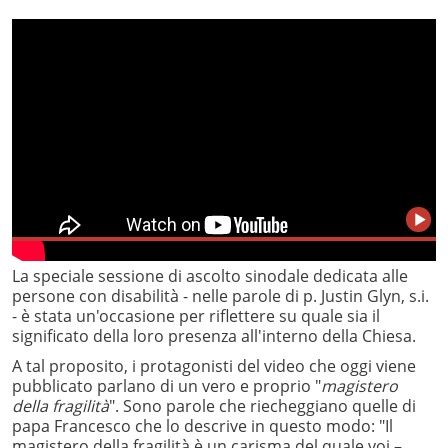
La speciale sessione di ascolto sinodale dedicata alle
persone con disabilità - nelle parole di p. Justin Glyn, s.i.
- è stata un'occasione per riflettere su quale sia il
significato della loro presenza all'interno della Chiesa.
A tal proposito, i protagonisti del video che oggi viene
pubblicato parlano di un vero e proprio "
magistero
della fragilità
". Sono parole che riecheggiano quelle di
papa Francesco che lo descrive in questo modo: "Il
magistero della fragilità è un carisma del quale voi –