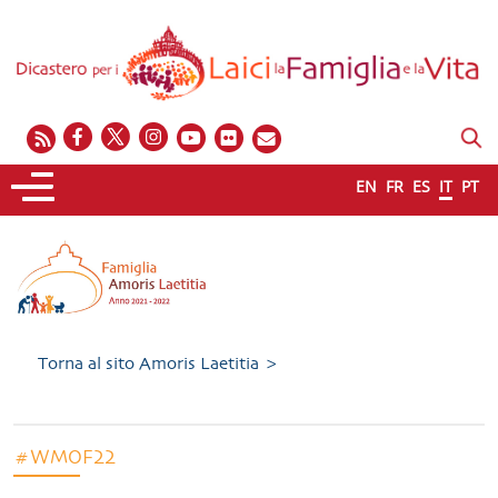
EN
FR
ES
IT
PT
Torna al sito Amoris Laetitia >
#WMOF22