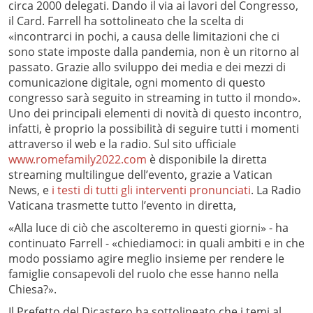
circa 2000 delegati. Dando il via ai lavori del Congresso,
il Card. Farrell ha sottolineato che la scelta di
«incontrarci in pochi, a causa delle limitazioni che ci
sono state imposte dalla pandemia, non è un ritorno al
passato. Grazie allo sviluppo dei media e dei mezzi di
comunicazione digitale, ogni momento di questo
congresso sarà seguito in streaming in tutto il mondo».
Uno dei principali elementi di novità di questo incontro,
infatti, è proprio la possibilità di seguire tutti i momenti
attraverso il web e la radio. Sul sito ufficiale
www.romefamily2022.com
è disponibile la diretta
streaming multilingue dell’evento, grazie a Vatican
News, e
i testi di tutti gli interventi pronunciati
. La Radio
Vaticana trasmette tutto l’evento in diretta,
«Alla luce di ciò che ascolteremo in questi giorni» - ha
continuato Farrell - «chiediamoci: in quali ambiti e in che
modo possiamo agire meglio insieme per rendere le
famiglie consapevoli del ruolo che esse hanno nella
Chiesa?».
Il Prefetto del Dicastero ha sottolineato che i temi al