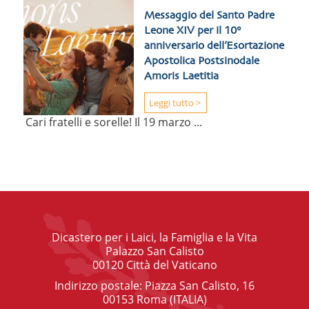
Messaggio del Santo Padre
Leone XIV per il 10°
anniversario dell’Esortazione
Apostolica Postsinodale
Amoris Laetitia
Leggi tutto >
Cari fratelli e sorelle! Il 19 marzo ...
Dicastero per i Laici, la Famiglia e la Vita
Palazzo San Calisto
00120 Città del Vaticano
Indirizzo postale: Piazza San Calisto, 16
00153 Roma (ITALIA)