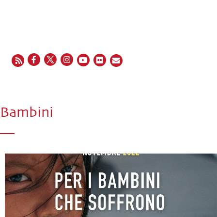
EN
FR
ES
IT
PT
Bambini