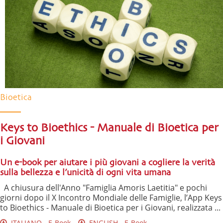
Bioetica
Keys to Bioethics - Manuale di Bioetica per
i Giovani
Un e-book per aiutare i più giovani a cogliere la verità
sulla bellezza e l’unicità di ogni vita umana
A chiusura dell'Anno "Famiglia Amoris Laetitia" e pochi
giorni dopo il X Incontro Mondiale delle Famiglie, l’App Keys
to Bioethics - Manuale di Bioetica per i Giovani, realizzata ...
ITALIANO - E-Book
ENGLISH - E-Book