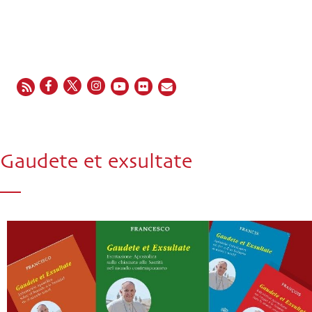
EN
FR
ES
IT
PT
Gaudete et exsultate