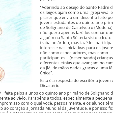
“Aderindo ao desejo do Santo Padre 
os leigos ajam como uma Igreja viva, 
prazer que envio um desenho feito po
jovens estudantes do quinto ano prim
de Solignano de Castelvetro (Modena
não quero apenas fazê-los sonhar qu
alguém na Santa Sé teria visto o fruto
trabalho árduo, mas fazê-los particip
interesse nas iniciativas para os jovens
não como espectadores, mas como
participantes… (desenhando) crianças
diferentes etnias que avançam no ca
da JMJ de mãos dadas graças a uma fé
única”.
Esta é a resposta do escritório jovem 
Dicastério:
MJ, feita pelos alunos do quinto ano primário de Solignano 
somente ao vê-lo. Parabéns a todos, especialmente a pequena
ompromisso com o qual você, pessoalmente, e os alunos tê
to ao coração a Jornada Mundial da Juventude, e por isso f