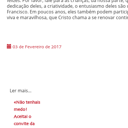
felizes. Por favor, fale para as crianças, da nossa part
dedicação deles, a criatividade, o entusiasmo deles sã
Francisco. Em poucos anos, eles também podem participa
viva e maravilhosa, que Cristo chama a se renovar con
03 de Fevereiro de 2017
Ler mais...
«Não tenhais
medo!
Aceitai o
convite da