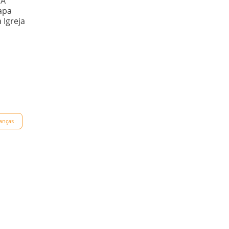
 A
apa
 Igreja
ianças