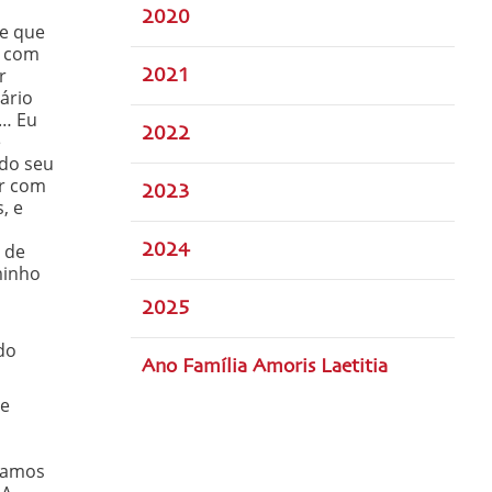
2020
de que
é com
r
2021
ário
)… Eu
2022
e
 do seu
ar com
2023
, e
 de
2024
minho
2025
do
Ano Família Amoris Laetitia
de
m
icamos