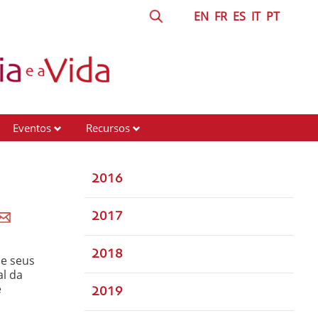
EN
FR
ES
IT
PT
Eventos
Recursos
2016
2017
2018
de seus
l da
e
2019