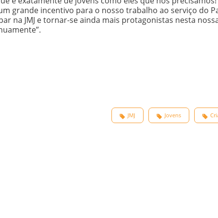
e, que é exatamente de jovens como eles que nós precisamos!
o um grande incentivo para o nosso trabalho ao serviço do P
r na JMJ e tornar-se ainda mais protagonistas nesta nossa
tinuamente”.
JMJ
Jovens
Cr