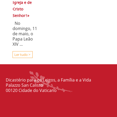
Igreja e de
Cristo
Senhor!»
No
domingo, 11
de maio, o
Papa Leão
XIV ...
Ler tudo >
Dicastério para os Leigos, a Família e a Vida
Palazzo San Calisto
00120 Cidade do Vaticano