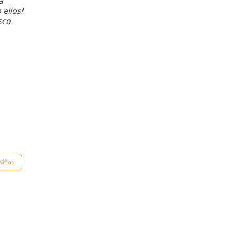
a
ellos!
sco.
Niños