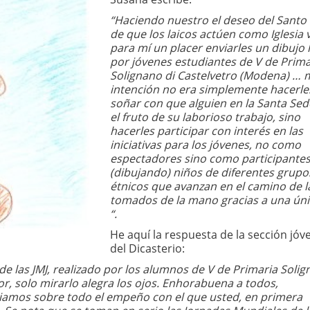
“Haciendo nuestro el deseo del Santo
de que los laicos actúen como Iglesia v
para mí un placer enviarles un dibujo
por jóvenes estudiantes de V de Prima
Solignano di Castelvetro (Modena) … 
intención no era simplemente hacerle
soñar con que alguien en la Santa Sed
el fruto de su laborioso trabajo, sino
hacerles participar con interés en las
iniciativas para los jóvenes, no como
espectadores sino como participante
(dibujando) niños de diferentes grupo
étnicos que avanzan en el camino de l
tomados de la mano gracias a una úni
“.
He aquí la respuesta de la sección jóv
del Dicasterio:
de las JMJ, realizado por los alumnos de V de Primaria Soli
or, solo mirarlo alegra los ojos. Enhorabuena a todos,
ciamos sobre todo el empeño con el que usted, en primera