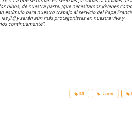
. Se nota que se toman en serio las Jornadas Mundiales de l
 los niños, de nuestra parte, ¡que necesitamos jóvenes como 
n estímulo para nuestro trabajo al servicio del Papa Franci
las JMJ y serán aún más protagonistas en nuestra viva y
arnos continuamente”.
JMJ
Jóvenes