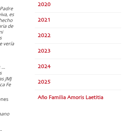
2020
 Padre
iva, es
 hecho
2021
ria de
mi
2022
s
e vería
2023
s …
2024
s
as JMJ
2025
ca Fe
Año Familia Amoris Laetitia
enes
gnano