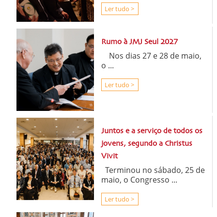
Ler tudo >
Rumo à JMJ Seul 2027
Nos dias 27 e 28 de maio,
o ...
Ler tudo >
Juntos e a serviço de todos os
jovens, segundo a Christus
Vivit
Terminou no sábado, 25 de
maio, o Congresso ...
Ler tudo >