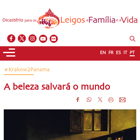
EN
FR
ES
IT
PT
#Krakow2Panama
A beleza salvará o mundo