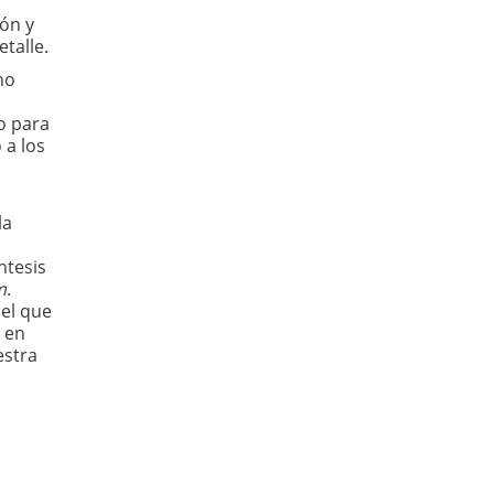
ión y
talle.
no
o para
 a los
la
ntesis
m
.
 el que
á en
estra