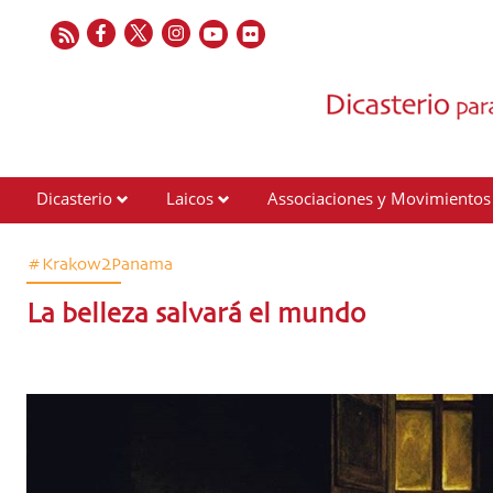
Dicasterio
Laicos
Associaciones y Movimientos
Contactos
#Krakow2Panama
La belleza salvará el mundo