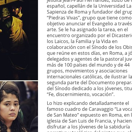
jesuita Jean-Paul Hernández, suizo de 
español, capellán de la Universidad La
Sapienza de Roma y fundador del gru
“Piedras Vivas”, grupo que tiene como
objetivo anunciar el Evangelio a través
arte. Se le ha asignado la tarea, en el
encuentro organizado por el Dicasteri
los Laicos, la Familia y la Vida en
colaboración con el Sínodo de los Obi
que reúne en estos días, en Roma, a j
delegados y agentes de la pastoral juv
más de 100 países del mundo y de 44
grupos, movimientos y asociaciones
internacionales católicas, de ilustrar l
segunda parte del Documento prepar
del Sínodo dedicado a los jóvenes, tit
“Fe, discernimiento, vocación”.
Lo hizo explicando detalladamente el
famoso cuadro de Caravaggio “La voc
de San Mateo” expuesto en Roma, en 
iglesia de San Luis de Francia, y hacie
disfrutar a los jóvenes de la sabiduría