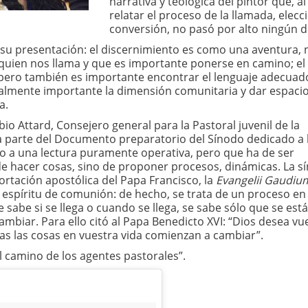
narrativa y teológica del pintor que, al
relatar el proceso de la llamada, elecc
conversión, no pasó por alto ningún de
 su presentación: el discernimiento es como una aventura, 
uien nos llama y que es importante ponerse en camino; el
 pero también es importante encontrar el lenguaje adecuad
gualmente importante la dimensión comunitaria y dar espacio
a.
o Attard, Consejero general para la Pastoral juvenil de la
ma parte del Documento preparatorio del Sínodo dedicado a 
do a una lectura puramente operativa, pero que ha de ser
e hacer cosas, sino de proponer procesos, dinámicas. La sí
rtación apostólica del Papa Francisco, la
Evangelii Gaudiu
y espíritu de comunión: de hecho, se trata de un proceso en
 sabe si se llega o cuando se llega, se sabe sólo que se est
ambiar. Para ello citó al Papa Benedicto XVI: “Dios desea vu
as las cosas en vuestra vida comienzan a cambiar”.
l camino de los agentes pastorales”.