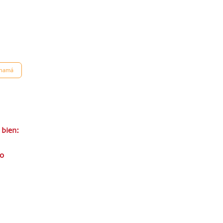
namá
 bien:
o
,