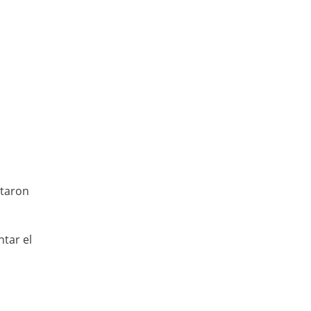
ataron
tar el