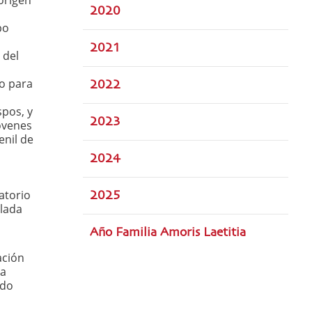
origen
2020
po
2021
 del
o para
2022
spos, y
2023
óvenes
enil de
2024
a
atorio
2025
ulada
Año Familia Amoris Laetitia
ación
la
ndo