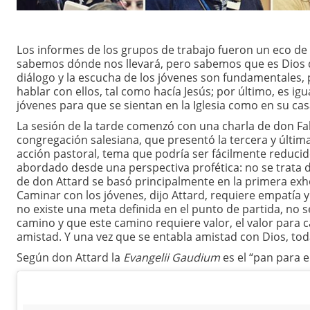
Los informes de los grupos de trabajo fueron un eco de
sabemos dónde nos llevará, pero sabemos que es Dios q
diálogo y la escucha de los jóvenes son fundamentales,
hablar con ellos, tal como hacía Jesús; por último, es i
jóvenes para que se sientan en la Iglesia como en su cas
La sesión de la tarde comenzó con una charla de don Fabi
congregación salesiana, que presentó la tercera y últi
acción pastoral, tema que podría ser fácilmente reduci
abordado desde una perspectiva profética: no se trata d
de don Attard se basó principalmente en la primera exho
Caminar con los jóvenes, dijo Attard, requiere empatía 
no existe una meta definida en el punto de partida, no se
camino y que este camino requiere valor, el valor para c
amistad. Y una vez que se entabla amistad con Dios, tod
Según don Attard la
Evangelii Gaudium
es el “pan para e