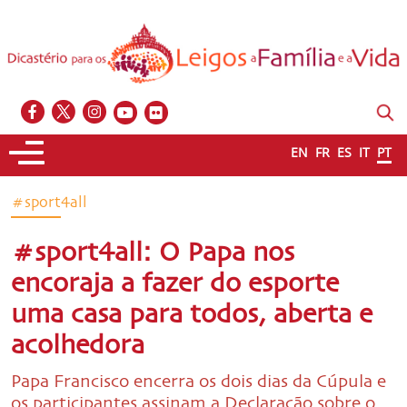
EN
FR
ES
IT
PT
#sport4all
#sport4all: O Papa nos
encoraja a fazer do esporte
uma casa para todos, aberta e
acolhedora
Papa Francisco encerra os dois dias da Cúpula e
os participantes assinam a Declaração sobre o