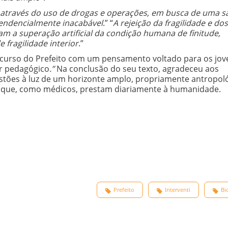
 através do uso de drogas e operações, em busca de uma 
tendencialmente inacabável
.” “
A rejeição da fragilidade e dos
am a superação artificial da condição humana de finitude,
fragilidade interior
.”
scurso do Prefeito com um pensamento voltado para os jov
or pedagógico
.”
Na conclusão do seu texto, agradeceu aos
tões à luz de um horizonte amplo, propriamente antropoló
iço que, como médicos, prestam diariamente à humanidade.
Prefeito
Interventi
Bi