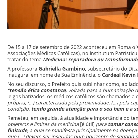
De 15 a 17 de setembro de 2022 aconteceu em Roma o X
Associações Médicas Católicas), no Institutum Patristic
tratar do tema
Medicina: reparadora ou transformado
A professora
Gabriella Gambino
, subsecretário do Dica
inaugural em nome de Sua Eminência, o
Cardeal Kevin 
No seu discurso, o Prefeito quis sublinhar como, ao lad
“
tensão ética constante
, voltada para a humanização 
leigos batizados, os médicos católicos são chamados a 
própria, (...) caracterizada pela proximidade, (...) pela
condição,
tendo grande atenção para o seu bem e a s
Remeteu, em seguida, à atualidade e importância do te
objetivos e limites da medicina
[é útil]
para
tomar consc
finitude
, a qual se manifesta principalmente na doença
que (...)
devem ser
inseridas num horizonte de sentido 