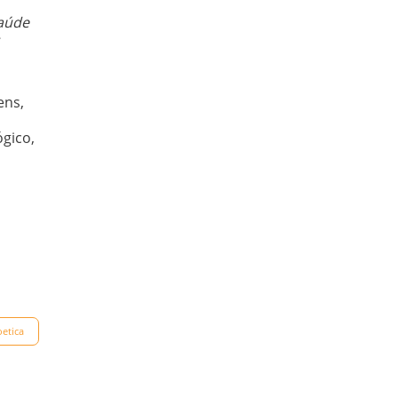
saúde
ens,
gico,
oetica