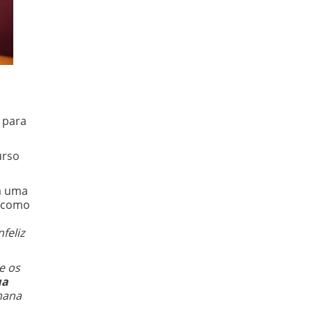
 para
urso
ia uma
, como
feliz
e os
ua
umana