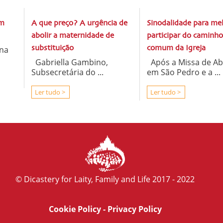
om
A que preço? A urgência de
Sinodalidade para me
abolir a maternidade de
participar do caminho
na
substituição
comum da Igreja
Gabriella Gambino,
Após a Missa de Ab
Subsecretária do ...
em São Pedro e a ...
Ler tudo >
Ler tudo >
© Dicastery for Laity, Family and Life 2017 - 2022
Cookie Policy
-
Privacy Policy