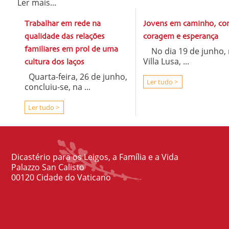
Ler mais...
Trabalhar em rede na
Jovens em caminho, c
qualidade das relações
coragem e esperança
familiares em prol de uma
No dia 19 de junho, 
Villa Lusa, ...
cultura dos laços
Quarta-feira, 26 de junho,
Ler tudo >
concluiu-se, na ...
Ler tudo >
Dicastério para os Leigos, a Família e a Vida
Palazzo San Calisto
00120 Cidade do Vaticano