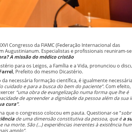
XVI Congresso da FIAMC (Federação Internacional das
um Augustinianum. Especialistas e profissionais reuniram-se
ra? A missão do médico cristão
stério para os Leigos, a Família e a Vida, pronunciou o disc
Farrel
, Prefeito do mesmo Dicastério.
o da necessária formação científica, é igualmente necessár
do cuidado e para a busca do bem do paciente”.
Com efeito
exercer
“uma obra de evangelização numa forma que lhe é
 capacidade de apreender a dignidade da pessoa além da sua in
ua cura”
.
ma que o congresso colocou em pauta. Questionar-se “
sobr
iência
de uma dimensão constitutiva da pessoa, que é
a s
 e na morte. São
(...) experiências inerentes à existência h
mais amplo”.