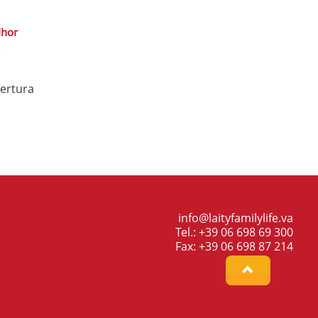
lhor
ertura
info@laityfamilylife.va
Tel.: +39 06 698 69 300
Fax: +39 06 698 87 214