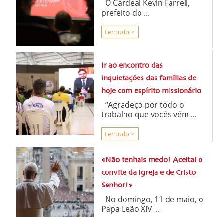
O Cardeal Kevin Farrell,
prefeito do ...
Ler tudo >
Ir ao encontro das
inquietações das famílias de
hoje com espírito missionário
“Agradeço por todo o
trabalho que vocês vêm ...
Ler tudo >
«Não tenhais medo! Aceitai o
convite da Igreja e de Cristo
Senhor!»
No domingo, 11 de maio, o
Papa Leão XIV ...