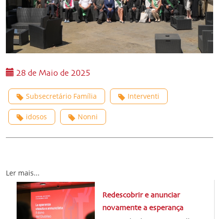
28 de Maio de 2025
Subsecretário Família
Interventi
idosos
Nonni
Ler mais...
Redescobrir e anunciar
novamente a esperança