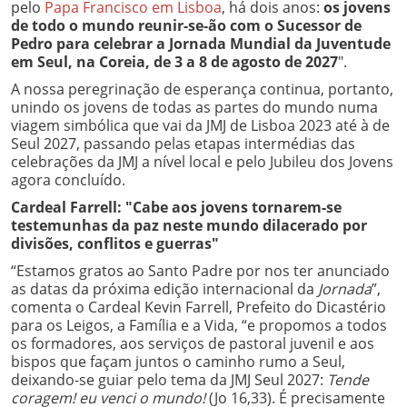
pelo
Papa Francisco em Lisboa
, há dois anos:
os jovens
de todo o mundo reunir-se-ão com o Sucessor de
Pedro para celebrar a Jornada Mundial da Juventude
em Seul, na Coreia, de 3 a 8 de agosto de 2027
".
A nossa peregrinação de esperança continua, portanto,
unindo os jovens de todas as partes do mundo numa
viagem simbólica que vai da JMJ de Lisboa 2023 até à de
Seul 2027, passando pelas etapas intermédias das
celebrações da JMJ a nível local e pelo Jubileu dos Jovens
agora concluído.
Cardeal Farrell: "Cabe aos jovens tornarem-se
testemunhas da paz neste mundo dilacerado por
divisões, conflitos e guerras"
“Estamos gratos ao Santo Padre por nos ter anunciado
as datas da próxima edição internacional da
Jornada
”,
comenta o Cardeal Kevin Farrell, Prefeito do Dicastério
para os Leigos, a Família e a Vida, “e propomos a todos
os formadores, aos serviços de pastoral juvenil e aos
bispos que façam juntos o caminho rumo a Seul,
deixando-se guiar pelo tema da JMJ Seul 2027:
Tende
coragem! eu venci o mundo!
(Jo 16,33). É precisamente