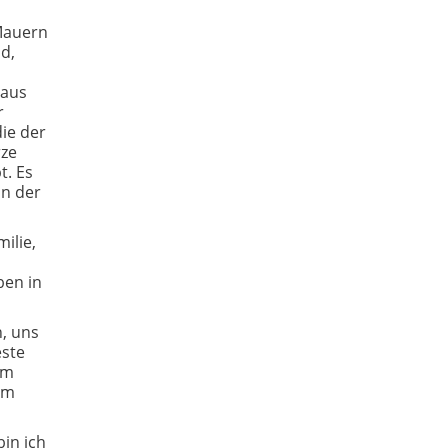
 Mauern
d,
 aus
r
die der
rze
t. Es
in der
ilie,
ben in
, uns
este
em
um
in ich