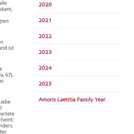
lle
2020
skant,
gten
2021
2022
en
und ist
2023
e
2024
ia
, 67).
us
2025
Amoris Laetitia Family Year
Liebe
t
artete
heint;
anders
des