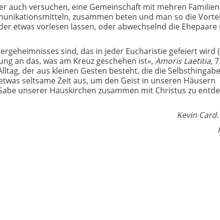
aber auch versuchen, eine Gemeinschaft mit mehren Familien
unikationsmitteln, zusammen beten und man so die Vortei
der etwas vorlesen lassen, oder abwechselnd die Ehepaare
rgeheimnisses sind, das in jeder Eucharistie gefeiert wird 
rung an das, was am Kreuz geschehen ist«,
Amoris Laetitia
, 7
ltag, der aus kleinen Gesten besteht, die die Selbsthingab
 etwas seltsame Zeit aus, um den Geist in unseren Häusern
Gabe unserer Hauskirchen zusammen mit Christus zu entde
Kevin Card. Farr
Präfek