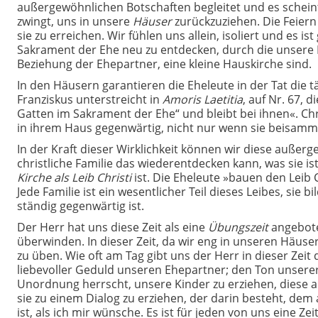
außergewöhnlichen Botschaften begleitet und es scheint
zwingt, uns in unsere
Häuser
zurückzuziehen. Die Feiern s
sie zu erreichen. Wir fühlen uns allein, isoliert und es is
Sakrament der Ehe neu zu entdecken, durch die unsere H
Beziehung der Ehepartner, eine kleine Hauskirche sind.
In den Häusern garantieren die Eheleute in der Tat die 
Franziskus unterstreicht in
Amoris Laetitia
, auf Nr. 67, 
Gatten im Sakrament der Ehe“ und bleibt bei ihnen«. Chr
in ihrem Haus gegenwärtig, nicht nur wenn sie beisamm
In der Kraft dieser Wirklichkeit können wir diese außerg
christliche Familie das wiederentdecken kann, was sie i
Kirche als Leib Christi
ist. Die Eheleute »bauen den Leib C
Jede Familie ist ein wesentlicher Teil dieses Leibes, sie 
ständig gegenwärtig ist.
Der Herr hat uns diese Zeit als eine
Übungszeit
angebote
überwinden. In dieser Zeit, da wir eng in unseren Häuse
zu üben. Wie oft am Tag gibt uns der Herr in dieser Zeit
liebevoller Geduld unseren Ehepartner; den Ton unser
Unordnung herrscht, unsere Kinder zu erziehen, diese a
sie zu einem Dialog zu erziehen, der darin besteht, de
ist, als ich mir wünsche. Es ist für jeden von uns eine