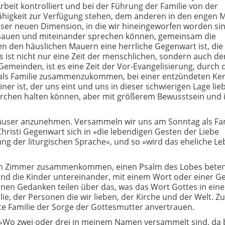
rbeit kontrolliert und bei der Führung der Familie von der
r Fähigkeit zur Verfügung stehen, dem anderen in den engen
ieser neuen Dimension, in die wir hineingeworfen worden sin
chauen und miteinander sprechen können, gemeinsam die
n den häuslichen Mauern eine herrliche Gegenwart ist, die
s ist nicht nur eine Zeit der menschlichen, sondern auch de
 Gemeinden, ist es eine Zeit der Vor-Evangelisierung, durch 
r als Familie zusammenzukommen, bei einer entzündeten Ke
r ist, der uns eint und uns in dieser schwierigen Lage lieb
 Kirchen halten können, aber mit größerem Bewusstsein und 
äuser anzunehmen. Versammeln wir uns am Sonntag als Fam
Christi Gegenwart sich in »die lebendigen Gesten der Liebe
g der liturgischen Sprache«, und so »wird das eheliche Le
einem Zimmer zusammenkommen, einen Psalm des Lobes beten
 und die Kinder untereinander, mit einem Wort oder einer G
inen Gedanken teilen über das, was das Wort Gottes in ein
lie, der Personen die wir lieben, der Kirche und der Welt. Z
te Familie der Sorge der Gottesmutter anvertrauen.
: »Wo zwei oder drei in meinem Namen versammelt sind, da b