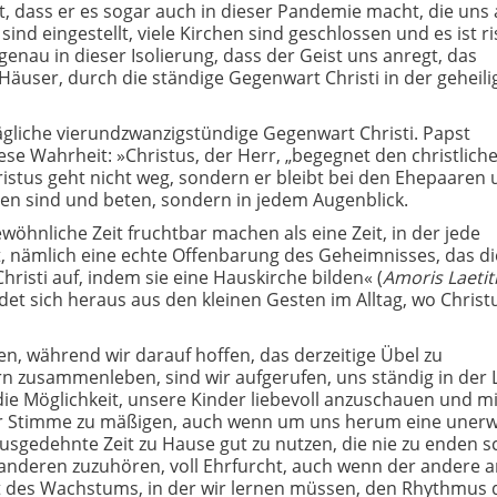
, dass er es sogar auch in dieser Pandemie macht, die uns a
ind eingestellt, viele Kirchen sind geschlossen und es ist ri
t genau in dieser Isolierung, dass der Geist uns anregt, das
äuser, durch die ständige Gegenwart Christi in der geheili
tägliche vierundzwanzigstündige Gegenwart Christi. Papst
diese Wahrheit:
»Christus, der Herr, „begegnet den christlich
istus geht nicht weg, sondern er bleibt bei den Ehepaaren 
en sind und beten, sondern in jedem Augenblick.
ewöhnliche Zeit fruchtbar machen als eine Zeit, in der jede
st, nämlich eine echte Offenbarung des Geheimnisses, das di
hristi auf, indem sie eine Hauskirche bilden« (
Amoris Laetit
bildet sich heraus aus den kleinen Gesten im Alltag, wo Christ
n, während wir darauf hoffen, das derzeitige Übel zu
rn zusammenleben, sind wir aufgerufen, uns ständig in der 
 die Möglichkeit, unsere Kinder liebevoll anzuschauen und mi
er Stimme zu mäßigen, auch wenn um uns herum eine unerw
usgedehnte Zeit zu Hause gut zu nutzen, die nie zu enden sc
m anderen zuzuhören, voll Ehrfurcht, auch wenn der andere 
 Zeit des Wachstums, in der wir lernen müssen, den Rhythmus 