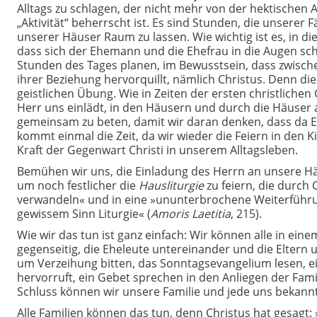
Alltags zu schlagen, der nicht mehr von der hektischen A
„Aktivität“ beherrscht ist. Es sind Stunden, die unsere
unserer Häuser Raum zu lassen. Wie wichtig ist es, in d
dass sich der Ehemann und die Ehefrau in die Augen s
Stunden des Tages planen, im Bewusstsein, dass zwische
ihrer Beziehung hervorquillt, nämlich Christus. Denn die
geistlichen Übung. Wie in Zeiten der ersten christlichen
Herr uns einlädt, in den Häusern und durch die Häuse
gemeinsam zu beten, damit wir daran denken, dass da Eine
kommt einmal die Zeit, da wir wieder die Feiern in den
Kraft der Gegenwart Christi in unserem Alltagsleben.
Bemühen wir uns, die Einladung des Herrn an unsere H
um noch festlicher die
Hausliturgie
zu feiern, die durch 
verwandeln« und in eine »ununterbrochene Weiterführun
gewissem Sinn Liturgie« (
Amoris Laetitia
, 215).
Wie wir das tun ist ganz einfach: Wir können alle in 
gegenseitig, die Eheleute untereinander und die Eltern
um Verzeihung bitten, das Sonntagsevangelium lesen, e
hervorruft, ein Gebet sprechen in den Anliegen der Fami
Schluss können wir unsere Familie und jede uns bekann
Alle Familien können das tun, denn Christus hat gesagt