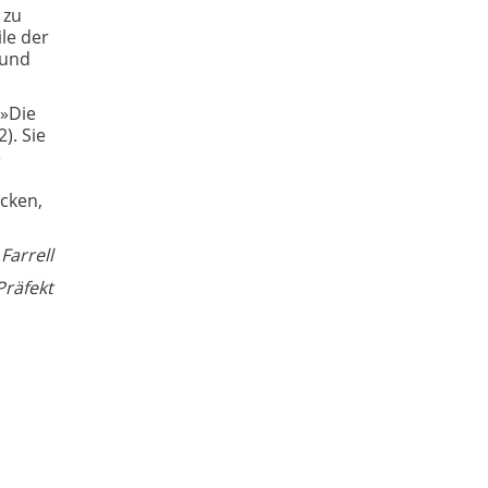
 zu
le der
 und
(»Die
2). Sie
e
cken,
ell
t